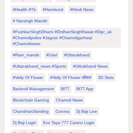
#Health #tb
#hemkund
#hindi News
# Narsingh Mandir
#PushkarSinghDhami #drdhanSinghRawat #dipr_uk
#chamolipolice #Jagran #chamoligarhwal
#chamolinews
#Ram_mandir
#uset
#uttarakhand
#Uttarakhand_news #sports
#Uttrakhand News
#velly Of Flower
#velly Of Flower कौशल
3D Slots
Bankroll Management
Bf77
Bf77 App
Blockchain Gaming
Chamoli News
Chandrtan3landing
Corona
Dj Baji Live
Dj Baji Login
Evo Taya 777 Casino Login