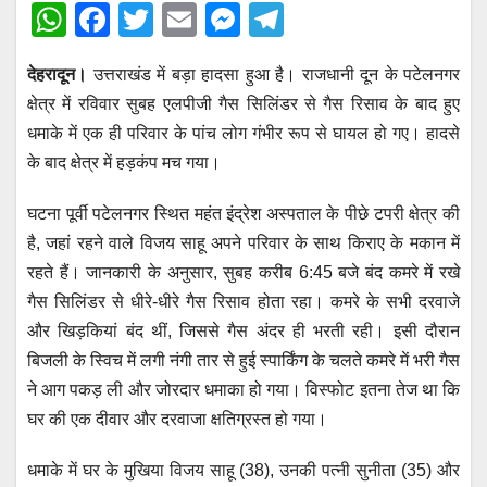
W
F
T
E
M
T
h
a
wi
m
e
el
देहरादून।
उत्तराखंड में बड़ा हादसा हुआ है। राजधानी दून के पटेलनगर
at
c
tt
ail
ss
e
क्षेत्र में रविवार सुबह एलपीजी गैस सिलिंडर से गैस रिसाव के बाद हुए
s
e
er
e
gr
धमाके में एक ही परिवार के पांच लोग गंभीर रूप से घायल हो गए। हादसे
A
b
n
a
के बाद क्षेत्र में हड़कंप मच गया।
p
o
g
m
घटना पूर्वी पटेलनगर स्थित महंत इंद्रेश अस्पताल के पीछे टपरी क्षेत्र की
p
o
er
है, जहां रहने वाले विजय साहू अपने परिवार के साथ किराए के मकान में
k
रहते हैं। जानकारी के अनुसार, सुबह करीब 6:45 बजे बंद कमरे में रखे
गैस सिलिंडर से धीरे-धीरे गैस रिसाव होता रहा। कमरे के सभी दरवाजे
और खिड़कियां बंद थीं, जिससे गैस अंदर ही भरती रही। इसी दौरान
बिजली के स्विच में लगी नंगी तार से हुई स्पार्किंग के चलते कमरे में भरी गैस
ने आग पकड़ ली और जोरदार धमाका हो गया। विस्फोट इतना तेज था कि
घर की एक दीवार और दरवाजा क्षतिग्रस्त हो गया।
धमाके में घर के मुखिया विजय साहू (38), उनकी पत्नी सुनीता (35) और