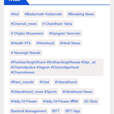
#auli
#Badarinath Kedarnath
#Breaking News
#chamoli_news
# Chardham Yatra
# Chipko Movement
#Gangotri Yamnotri
#Health #tb
#hemkund
#hindi News
# Narsingh Mandir
#PushkarSinghDhami #drdhanSinghRawat #dipr_uk
#chamolipolice #Jagran #chamoligarhwal
#chamolinews
#Ram_mandir
#uset
#uttarakhand
#Uttarakhand_news #sports
#Uttrakhand News
#velly Of Flower
#velly Of Flower कौशल
3D Slots
Bankroll Management
Bf77
Bf77 App