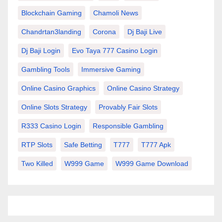
Blockchain Gaming
Chamoli News
Chandrtan3landing
Corona
Dj Baji Live
Dj Baji Login
Evo Taya 777 Casino Login
Gambling Tools
Immersive Gaming
Online Casino Graphics
Online Casino Strategy
Online Slots Strategy
Provably Fair Slots
R333 Casino Login
Responsible Gambling
RTP Slots
Safe Betting
T777
T777 Apk
Two Killed
W999 Game
W999 Game Download