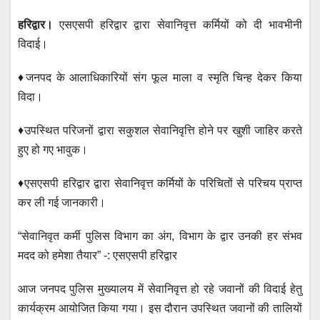
h
a
wi
m
e
el
हरिद्वार।
एसएसपी हरिद्वार द्वारा सेवानिवृत्त कर्मियों को दी भावभीनी
at
c
tt
ail
ss
e
विदाई।
s
e
er
e
gr
A
b
n
a
♦️जनपद के आलाधिकारियों संग फूल माला व स्मृति चिन्ह देकर किया
p
o
g
m
विदा।
p
o
er
♦️उपस्थित परिजनों द्वारा सकुशल सेवानिवृत्ति होने पर खुशी जाहिर करते
k
हुए हो गए भावुक।
♦️एसएसपी हरिद्वार द्वारा सेवानिवृत्त कर्मियों के परिचितों से परिचय प्राप्त
कर ली गई जानकारी।
“सेवानिवृत कर्मी पुलिस विभाग का अंग, विभाग के द्वार उनकी हर संभव
मदद को हमेशा तैयार” -: एसएसपी हरिद्वार
आज जनपद पुलिस मुख्यालय में सेवानिवृत्त हो रहे जवानों की विदाई हेतु
कार्यक्रम आयोजित किया गया। इस दौरान उपस्थित जवानों की तालियों