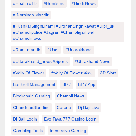
#Health #tb
#hemkund
#hindi News
# Narsingh Mandir
#PushkarSinghDhami #drdhanSinghRawat #dipr_uk
#chamolipolice #Jagran #chamoligarhwal
#chamolinews
#Ram_mandir
#uset
#uttarakhand
#Uttarakhand_news #sports
#Uttrakhand News
#velly Of Flower
#velly Of Flower कौशल
3D Slots
Bankroll Management
Bf77
Bf77 App
Blockchain Gaming
Chamoli News
Chandrtan3landing
Corona
Dj Baji Live
Dj Baji Login
Evo Taya 777 Casino Login
Gambling Tools
Immersive Gaming