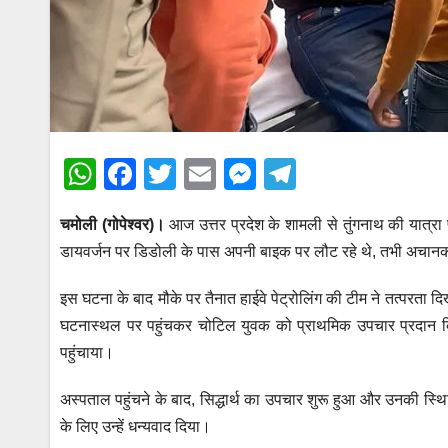
W
F
T
E
M
T
h
a
wi
m
e
el
चमोली (गोपेश्वर)।
आज उत्तर प्रदेश के शामली से तुंगनाथ की यात्र
at
c
tt
ail
ss
e
डायवर्जन पर डिडोली के पास अपनी बाइक पर लौट रहे थे, तभी अचानक
s
e
er
e
gr
A
b
n
a
इस घटना के बाद मौके पर तैनात हाईवे पेट्रोलिंग की टीम ने तत्परता 
p
o
g
m
घटनास्थल पर पहुंचकर चोटिल युवक को प्राथमिक उपचार प्रदान किया
पहुंचाया।
p
o
er
k
अस्पताल पहुंचने के बाद, सिद्धार्थ का उपचार शुरू हुआ और उनकी स्थित
के लिए उन्हें धन्यवाद दिया।