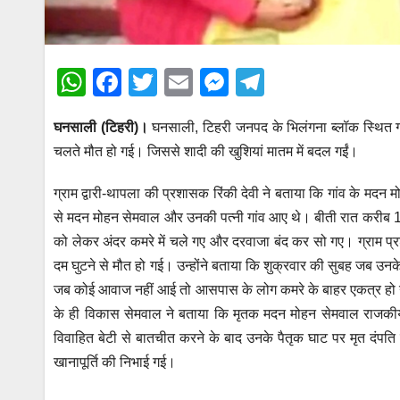
W
F
T
E
M
T
h
a
wi
m
e
el
घनसाली (टिहरी)।
घनसाली, टिहरी जनपद के भिलंगना ब्लॉक स्थित ग्राम 
at
c
tt
ail
ss
e
चलते मौत हो गई। जिससे शादी की खुशियां मातम में बदल गईं।
s
e
er
e
gr
A
b
n
a
ग्राम द्वारी-थापला की प्रशासक रिंकी देवी ने बताया कि गांव के मदन
p
o
g
m
से मदन मोहन सेमवाल और उनकी पत्नी गांव आए थे। बीती रात करीब 11 
को लेकर अंदर कमरे में चले गए और दरवाजा बंद कर सो गए। ग्राम प्र
p
o
er
दम घुटने से मौत हो गई। उन्होंने बताया कि शुक्रवार की सुबह जब उनके
k
जब कोई आवाज नहीं आई तो आसपास के लोग कमरे के बाहर एकत्र हो गए। उन
के ही विकास सेमवाल ने बताया कि मृतक मदन मोहन सेमवाल राजकीय इं
विवाहित बेटी से बातचीत करने के बाद उनके पैतृक घाट पर मृत दंपति
खानापूर्ति की निभाई गई।