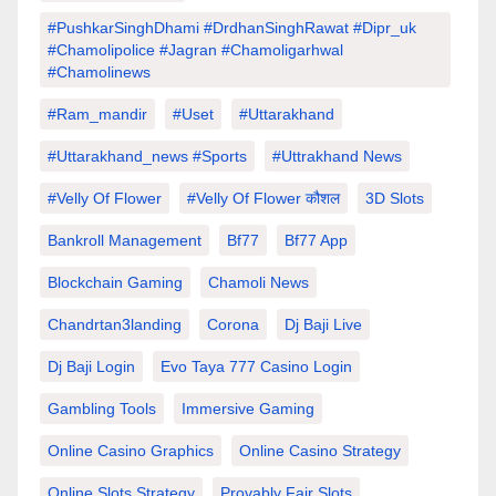
#PushkarSinghDhami #drdhanSinghRawat #dipr_uk
#chamolipolice #Jagran #chamoligarhwal
#chamolinews
#Ram_mandir
#uset
#uttarakhand
#Uttarakhand_news #sports
#Uttrakhand News
#velly Of Flower
#velly Of Flower कौशल
3D Slots
Bankroll Management
Bf77
Bf77 App
Blockchain Gaming
Chamoli News
Chandrtan3landing
Corona
Dj Baji Live
Dj Baji Login
Evo Taya 777 Casino Login
Gambling Tools
Immersive Gaming
Online Casino Graphics
Online Casino Strategy
Online Slots Strategy
Provably Fair Slots