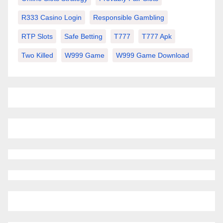
R333 Casino Login
Responsible Gambling
RTP Slots
Safe Betting
T777
T777 Apk
Two Killed
W999 Game
W999 Game Download