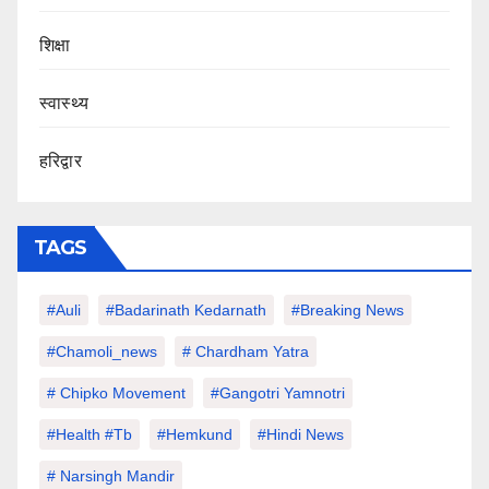
शिक्षा
स्वास्थ्य
हरिद्वार
TAGS
#auli
#Badarinath Kedarnath
#Breaking News
#chamoli_news
# Chardham Yatra
# Chipko Movement
#Gangotri Yamnotri
#Health #tb
#hemkund
#hindi News
# Narsingh Mandir