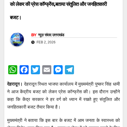
को लेकर की प्रेस कॉन्फ्रेंस,बताया संतुलित और जनहितकारी
बजट।
BY
न्यूज़ संवाद उत्तराखंड
FEB 2, 2026
W
F
T
E
M
T
h
a
wi
m
e
el
देहरादून।
देहरादून स्थित भाजपा कार्यालय में मुख्यमंत्री पुष्कर सिंह धामी
at
c
tt
ail
ss
e
ने आज केंद्रीय बजट को लेकर प्रेस कॉन्फ्रेंस की। इस दौरान उन्होंने
s
e
er
e
gr
कहा कि केंद्र सरकार ने हर वर्ग को ध्यान में रखते हुए संतुलित और
A
b
n
a
जनहितकारी बजट तैयार किया है।
p
o
g
m
मुख्यमंत्री ने बताया कि इस बार के बजट में आम जनता के स्वास्थ्य को
p
o
er