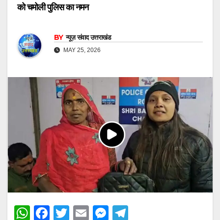
को चमोली पुलिस का नमन
BY
न्यूज़ संवाद उत्तराखंड
MAY 25, 2026
W
F
T
E
M
T