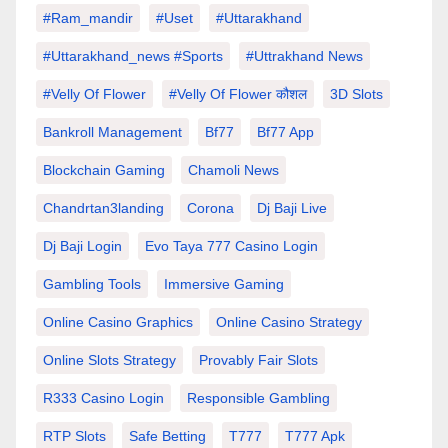
#Ram_mandir
#uset
#uttarakhand
#Uttarakhand_news #sports
#Uttrakhand News
#velly Of Flower
#velly Of Flower कौशल
3D Slots
Bankroll Management
Bf77
Bf77 App
Blockchain Gaming
Chamoli News
Chandrtan3landing
Corona
Dj Baji Live
Dj Baji Login
Evo Taya 777 Casino Login
Gambling Tools
Immersive Gaming
Online Casino Graphics
Online Casino Strategy
Online Slots Strategy
Provably Fair Slots
R333 Casino Login
Responsible Gambling
RTP Slots
Safe Betting
T777
T777 Apk