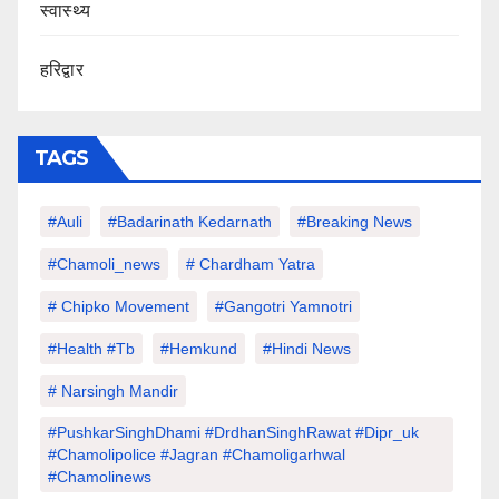
स्वास्थ्य
हरिद्वार
TAGS
#auli
#Badarinath Kedarnath
#Breaking News
#chamoli_news
# Chardham Yatra
# Chipko Movement
#Gangotri Yamnotri
#Health #tb
#hemkund
#hindi News
# Narsingh Mandir
#PushkarSinghDhami #drdhanSinghRawat #dipr_uk
#chamolipolice #Jagran #chamoligarhwal
#chamolinews