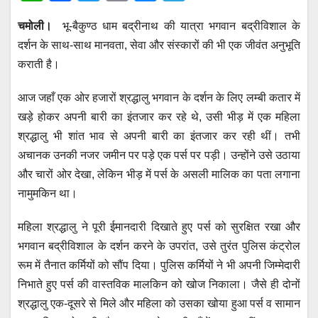
h
a
wi
m
e
el
चमोली।
भू-बैकुण्ठ धाम बद्रीनाथ की यात्रा भगवान बद्रीविशाल के
at
c
tt
ail
ss
e
दर्शन के साथ-साथ मानवता, सेवा और संस्कारों की भी एक जीवंत अनुभूति
s
e
er
e
gr
कराती है।
A
b
n
a
p
o
g
m
आज जहाँ एक ओर हजारों श्रद्धालु भगवान के दर्शन के लिए लम्बी कतार में
खड़े होकर अपनी बारी का इंतजार कर रहे थे, उसी भीड़ में एक महिला
p
o
er
श्रद्धालु भी शांत भाव से अपनी बारी का इंतजार कर रही थीं। तभी
k
अचानक उनकी नजर जमीन पर पड़े एक पर्स पर पड़ी। उन्होंने उसे उठाया
और चारों ओर देखा, लेकिन भीड़ में पर्स के असली मालिक का पता लगाना
नामुमकिन था।
महिला श्रद्धालु ने पूरी ईमानदारी दिखाते हुए पर्स को सुरक्षित रखा और
भगवान बद्रीविशाल के दर्शन करने के उपरांत, उसे तुरंत पुलिस कंट्रोल
रूम में तैनात कर्मियों को सौंप दिया। पुलिस कर्मियों ने भी अपनी जिम्मेदारी
निभाते हुए पर्स की वास्तविक मालकिन को खोज निकाला। जैसे ही दोनों
श्रद्धालु एक-दूसरे से मिले और महिला को उसका खोया हुआ पर्स व सामान