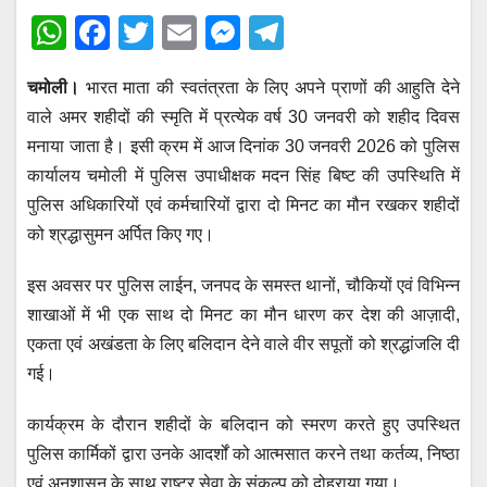
W
F
T
E
M
T
h
a
wi
m
e
el
चमोली।
भारत माता की स्वतंत्रता के लिए अपने प्राणों की आहुति देने
at
c
tt
ail
ss
e
वाले अमर शहीदों की स्मृति में प्रत्येक वर्ष 30 जनवरी को शहीद दिवस
s
e
er
e
gr
मनाया जाता है। इसी क्रम में आज दिनांक 30 जनवरी 2026 को पुलिस
A
b
n
a
कार्यालय चमोली में पुलिस उपाधीक्षक मदन सिंह बिष्ट की उपस्थिति में
p
o
g
m
पुलिस अधिकारियों एवं कर्मचारियों द्वारा दो मिनट का मौन रखकर शहीदों
p
o
er
को श्रद्धासुमन अर्पित किए गए।
k
इस अवसर पर पुलिस लाईन, जनपद के समस्त थानों, चौकियों एवं विभिन्न
शाखाओं में भी एक साथ दो मिनट का मौन धारण कर देश की आज़ादी,
एकता एवं अखंडता के लिए बलिदान देने वाले वीर सपूतों को श्रद्धांजलि दी
गई।
कार्यक्रम के दौरान शहीदों के बलिदान को स्मरण करते हुए उपस्थित
पुलिस कार्मिकों द्वारा उनके आदर्शों को आत्मसात करने तथा कर्तव्य, निष्ठा
एवं अनुशासन के साथ राष्ट्र सेवा के संकल्प को दोहराया गया।