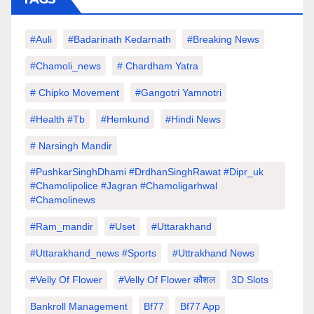
#auli
#Badarinath Kedarnath
#Breaking News
#chamoli_news
# Chardham Yatra
# Chipko Movement
#Gangotri Yamnotri
#Health #tb
#hemkund
#hindi News
# Narsingh Mandir
#PushkarSinghDhami #drdhanSinghRawat #dipr_uk
#chamolipolice #Jagran #chamoligarhwal
#chamolinews
#Ram_mandir
#uset
#uttarakhand
#Uttarakhand_news #sports
#Uttrakhand News
#velly Of Flower
#velly Of Flower कौशल
3D Slots
Bankroll Management
Bf77
Bf77 App