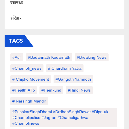
स्वास्थ्य
हरिद्वार
TAGS
#auli
#Badarinath Kedarnath
#Breaking News
#chamoli_news
# Chardham Yatra
# Chipko Movement
#Gangotri Yamnotri
#Health #tb
#hemkund
#hindi News
# Narsingh Mandir
#PushkarSinghDhami #drdhanSinghRawat #dipr_uk
#chamolipolice #Jagran #chamoligarhwal
#chamolinews