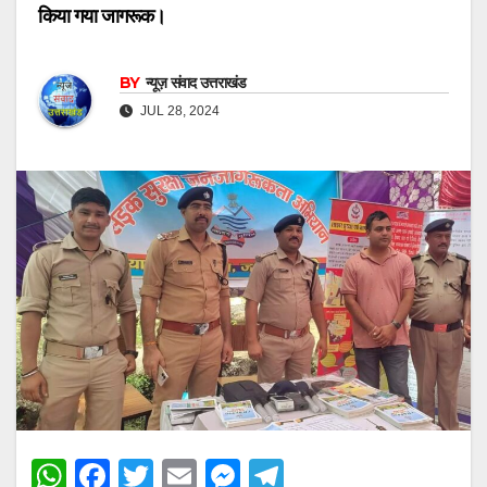
किया गया जागरूक।
BY
न्यूज़ संवाद उत्तराखंड
JUL 28, 2024
W
F
T
E
M
T