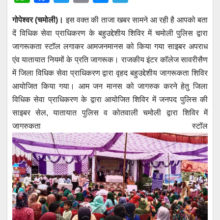
h
a
wi
m
e
el
गोपेश्वर (चमोली)।
इस वक्त की ताजा खबर सामने आ रही है आपको बता
at
c
tt
ail
ss
e
दें विधिक सेवा प्राधिकरण के बहुउद्देशीय शिविर में चमोली पुलिस द्वारा
s
e
er
e
gr
जागरूकता स्टॉल लगाकर आमजनमानस को किया गया साइबर अपराध
A
b
n
a
एंव यातायात नियमों के प्रति जागरूक। राजकीय इंटर कॉलेज सावरीसैण
p
o
g
m
में जिला विधिक सेवा प्राधिकरण द्वारा वृहद बहुउद्देशीय जागरूकता शिविर
p
o
er
आयोजित किया गया। आम जन मानस को जागरुक करने हेतु जिला
विधिक सेवा प्राधिकरण के द्वारा आयोजित शिविर में जनपद पुलिस की
k
साइबर सेल, यातायात पुलिस व कोतवाली चमोली द्वारा शिविर में
जागरुकता स्टॉल