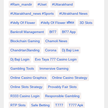
#Ram_mandir
#uset
#uttarakhand
#Uttarakhand_news #sports
#Uttrakhand News
#velly Of Flower
#velly Of Flower कौशल
3D Slots
Bankroll Management
Bf77
Bf77 App
Blockchain Gaming
Chamoli News
Chandrtan3landing
Corona
Dj Baji Live
Dj Baji Login
Evo Taya 777 Casino Login
Gambling Tools
Immersive Gaming
Online Casino Graphics
Online Casino Strategy
Online Slots Strategy
Provably Fair Slots
R333 Casino Login
Responsible Gambling
RTP Slots
Safe Betting
T777
T777 Apk