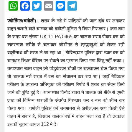
W
F
T
E
M
T
h
a
wi
m
e
el
ज्योर्तिमठ(चमोली)।
शराब के नशे में यात्रियों की जान दांव पर लगाकर
at
c
tt
ail
ss
e
वाहन चलाने वाले चालक को चमोली पुलिस ने किया गिरफ्तार। कल शाम
s
e
er
e
gr
के समय बस संख्या UK 11 PA 0465 का चालक शराब पीकर बस को
A
b
n
a
खतरनाक तरीके से चलाकर जोशीमठ से श्रद्धालुओं को लेकर श्री
p
o
g
m
बद्रीनाथ की तरफ ले जा रहा था। गोविन्दघाट पुलिस द्वारा उक्त बस को
p
o
er
चामधार स्थित बैरियर पर रोकने का प्रयास किया गया किंतु नहीं रूका।
तत्पश्चात उक्त वाहन को पांडुकेश्वर चौकी पर रुकवाकर चेक किया गया
k
तो चालक नशे शराब में बस का संचालन कर रहा था। जहाँ मेडिकल
परीक्षण के उपरान्त अभियुक्त की परीक्षण रिपोर्ट में शराब का सेवन किये
जाने की पुष्टि हुई है। थानाध्यक्ष विनोद रावत ने चालक को मौके से एमवी
एक्ट की विभिन्न धाराओं के अंतर्गत गिरफ्तार कर व बस को सीज कर
किया गया। चमोली पुलिस की जनमानस से अपील,जब आप किसी ऐसे
वाहन में सवार है, जिसका चालक नशे में वाहन चला रहा हैं तो तत्काल
इसकी सूचना डायल 112 मे दें।