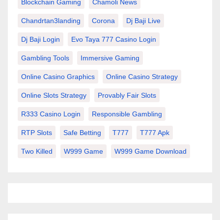
Blockchain Gaming
Chamoli News
Chandrtan3landing
Corona
Dj Baji Live
Dj Baji Login
Evo Taya 777 Casino Login
Gambling Tools
Immersive Gaming
Online Casino Graphics
Online Casino Strategy
Online Slots Strategy
Provably Fair Slots
R333 Casino Login
Responsible Gambling
RTP Slots
Safe Betting
T777
T777 Apk
Two Killed
W999 Game
W999 Game Download