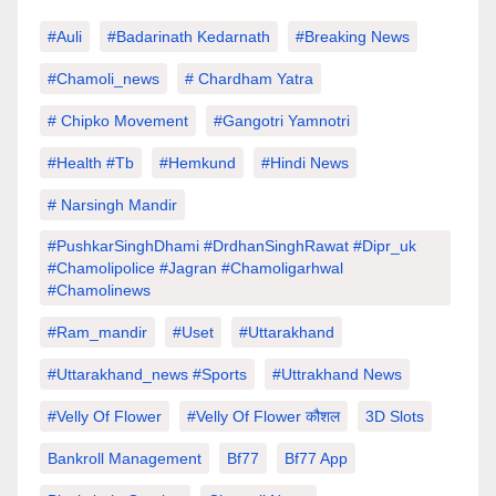
#auli
#Badarinath Kedarnath
#Breaking News
#chamoli_news
# Chardham Yatra
# Chipko Movement
#Gangotri Yamnotri
#Health #tb
#hemkund
#hindi News
# Narsingh Mandir
#PushkarSinghDhami #drdhanSinghRawat #dipr_uk
#chamolipolice #Jagran #chamoligarhwal
#chamolinews
#Ram_mandir
#uset
#uttarakhand
#Uttarakhand_news #sports
#Uttrakhand News
#velly Of Flower
#velly Of Flower कौशल
3D Slots
Bankroll Management
Bf77
Bf77 App