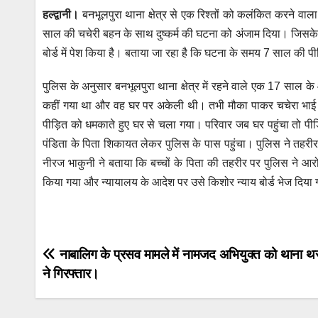
h
a
wi
m
e
el
हल्द्वानी।
बनभूलपुरा थाना क्षेत्र से एक रिश्तों को कलंकित करने 
at
c
tt
ail
ss
e
साल की चचेरी बहन के साथ दुष्कर्म की घटना को अंजाम दिया। जिसके ब
s
e
er
e
gr
बोर्ड में पेश किया है। बताया जा रहा है कि घटना के समय 7 साल की पी
A
b
n
a
p
o
g
m
पुलिस के अनुसार बनभूलपुरा थाना क्षेत्र में रहने वाले एक 17 साल क
कहीं गया था और वह घर पर अकेली थी। तभी मौका पाकर चचेरा भाई उ
p
o
er
पीड़ित को धमकाते हुए घर से चला गया। परिवार जब घर पहुंचा तो पीड
k
पंडिता के पिता शिकायत लेकर पुलिस के पास पहुंचा। पुलिस ने तहरी
नीरज भाकुनी ने बताया कि बच्चों के पिता की तहरीर पर पुलिस ने आर
किया गया और न्यायालय के आदेश पर उसे किशोर न्याय बोर्ड भेज दिया 
Post
नाबालिग के प्रसव मामले में नामजद अभियुक्त को थाना थ
ने गिरफ्तार।
navigation