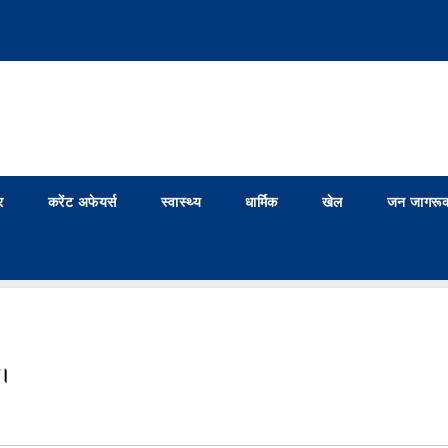
र
करेंट अफेयर्स
स्वास्थ्य
धार्मिक
खेल
जन जागरूक
म।