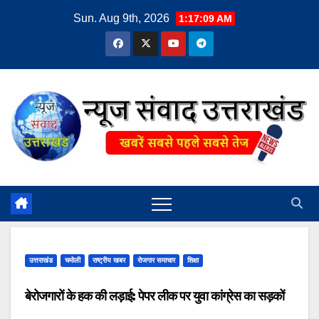
Skip
Sun. Aug 9th, 2026
1:17:10 AM
to
content
उत्तराखंड
चमोली
राष्ट्रीय खबर
रोजगार समाचार
शिक्षा
बेरोजगारों के हक की लड़ाई: पेपर लीक पर युवा कांग्रेस का सड़कों