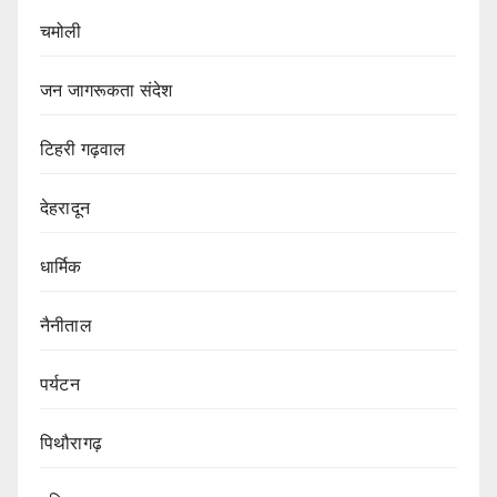
चमोली
जन जागरूकता संदेश
टिहरी गढ़वाल
देहरादून
धार्मिक
नैनीताल
पर्यटन
पिथौरागढ़