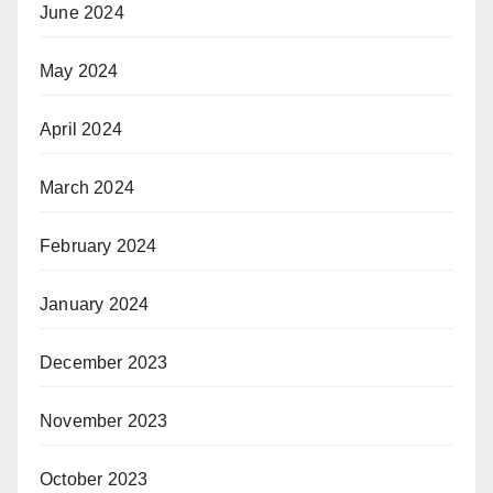
June 2024
May 2024
April 2024
March 2024
February 2024
January 2024
December 2023
November 2023
October 2023