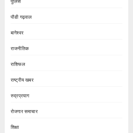
पुलिस
पौडी गढ़वाल
बागेश्वर
राजनीतिक
राशिफल
राष्ट्रीय खबर
रुद्रप्रयाग
रोजगार समाचार
शिक्षा