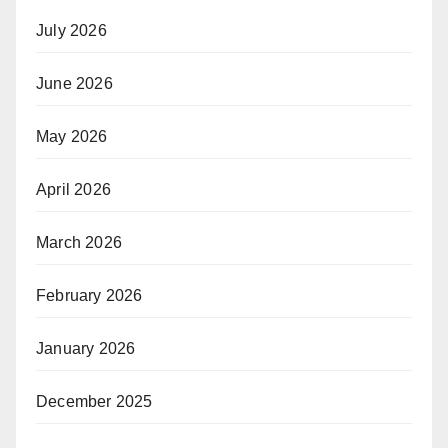
July 2026
June 2026
May 2026
April 2026
March 2026
February 2026
January 2026
December 2025