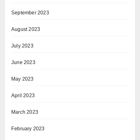
September 2023
August 2023
July 2023
June 2023
May 2023
April 2023
March 2023
February 2023