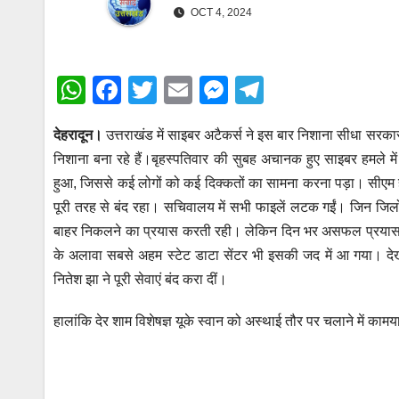
e
OCT 4, 2024
n
g
g
r
e
W
F
T
E
M
T
a
r
h
a
wi
m
e
el
m
देहरादून।
उत्तराखंड में साइबर अटैकर्स ने इस बार निशाना सीधा सरकारी
at
c
tt
ail
ss
e
निशाना बना रहे हैं।बृहस्पतिवार की सुबह अचानक हुए साइबर हमले म
s
e
er
e
gr
हुआ, जिससे कई लोगों को कई दिक्कतों का सामना करना पड़ा। सीएम
A
b
n
a
पूरी तरह से बंद रहा। सचिवालय में सभी फाइलें लटक गईं। जिन जिलों
p
o
g
m
बाहर निकलने का प्रयास करती रही। लेकिन दिन भर असफल प्रयास के
p
o
er
के अलावा सबसे अहम स्टेट डाटा सेंटर भी इसकी जद में आ गया। दे
नितेश झा ने पूरी सेवाएं बंद करा दीं।
k
हालांकि देर शाम विशेषज्ञ यूके स्वान को अस्थाई तौर पर चलाने में कामय