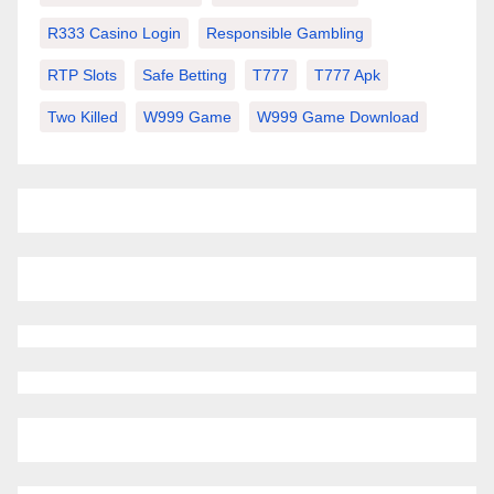
R333 Casino Login
Responsible Gambling
RTP Slots
Safe Betting
T777
T777 Apk
Two Killed
W999 Game
W999 Game Download