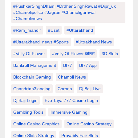
#PushkarSinghDhami #drdhanSinghRawat #dipr_uk
#chamolipolice #Jagran #chamoligarhwal
#chamolinews
#Ram_mandir
#uset
#uttarakhand
#Uttarakhand_news #sports
#Uttrakhand News
#velly Of Flower
#velly Of Flower कौशल
3D Slots
Bankroll Management
Bf77
Bf77 App
Blockchain Gaming
Chamoli News
Chandrtan3landing
Corona
Dj Baji Live
Dj Baji Login
Evo Taya 777 Casino Login
Gambling Tools
Immersive Gaming
Online Casino Graphics
Online Casino Strategy
Online Slots Strategy
Provably Fair Slots