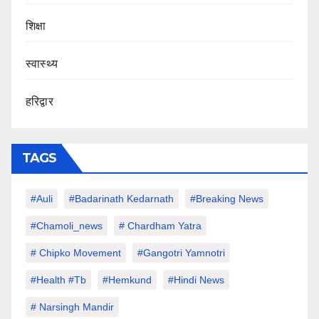
शिक्षा
स्वास्थ्य
हरिद्वार
TAGS
#auli
#Badarinath Kedarnath
#Breaking News
#chamoli_news
# Chardham Yatra
# Chipko Movement
#Gangotri Yamnotri
#Health #tb
#hemkund
#hindi News
# Narsingh Mandir