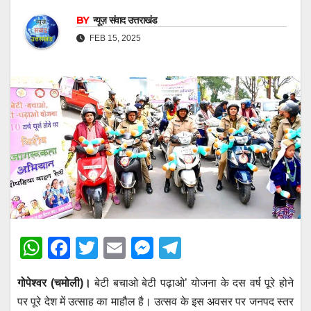
BY
न्यूज़ संवाद उत्तराखंड
FEB 15, 2025
W
F
T
E
M
T
h
a
wi
m
e
el
गोपेश्वर (चमोली)।
बेटी बचाओ बेटी पढ़ाओ’ योजना के दस वर्ष पूरे होने
at
c
tt
ail
ss
e
पर पूरे देश में उत्साह का माहौल है। उत्सव के इस अवसर पर जनपद स्तर