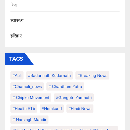
शिक्षा
स्वास्थ्य
हरिद्वार
TAGS
#auli
#Badarinath Kedarnath
#Breaking News
#chamoli_news
# Chardham Yatra
# Chipko Movement
#Gangotri Yamnotri
#Health #tb
#hemkund
#hindi News
# Narsingh Mandir