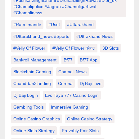
#PushkarSinghDhami #drdhanSinghRawat #dipr_uk
#chamolipolice #Jagran #chamoligarhwal
#chamolinews
#Ram_mandir
#uset
#uttarakhand
#Uttarakhand_news #sports
#Uttrakhand News
#velly Of Flower
#velly Of Flower कौशल
3D Slots
Bankroll Management
Bf77
Bf77 App
Blockchain Gaming
Chamoli News
Chandrtan3landing
Corona
Dj Baji Live
Dj Baji Login
Evo Taya 777 Casino Login
Gambling Tools
Immersive Gaming
Online Casino Graphics
Online Casino Strategy
Online Slots Strategy
Provably Fair Slots