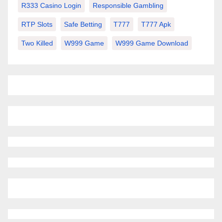
R333 Casino Login
Responsible Gambling
RTP Slots
Safe Betting
T777
T777 Apk
Two Killed
W999 Game
W999 Game Download