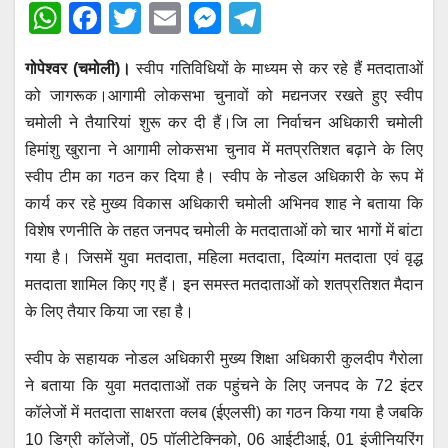
W
F
T
E
M
T
h
a
wi
m
e
el
गोपेश्वर (चमोली)।
स्वीप गतिविधियों के माध्यम से कर रहे हैं मतदाताओं
at
c
tt
ail
ss
e
को जागरूक।आगामी लोकसभा चुनावों को मद्यनजर रखते हुए स्वीप
s
e
er
e
gr
चमोली ने तैयारियां शुरू कर दी हैं।जि ला निर्वाचन अधिकारी चमोली
A
b
n
a
हिमांशु खुराना ने आगामी लोकसभा चुनाव में मतप्रतिशत बढ़ाने के लिए
p
o
g
m
स्वीप टीम का गठन कर दिया है। स्वीप के नोडल अधिकारी के रूप में
p
o
er
कार्य कर रहे मुख्य विकास अधिकारी चमोली अभिनव शाह ने बताया कि
विशेष रणनीति के तहत जनपद चमोली के मतदाताओं को चार भागों में बांटा
k
गया है। जिसमें युवा मतदाता, महिला मतदाता, दिव्यांग मतदाता एवं वृद्ध
मतदाता शामिल किए गए हैं। इन समस्त मतदाताओं को शतप्रतिशत मैदान
के लिए तैयार किया जा रहा है।
स्वीप के सहायक नोडल अधिकारी मुख्य शिक्षा अधिकारी कुलदीप गैरोला
ने बताया कि युवा मतदाताओं तक पहुंचने के लिए जनपद के 72 इंटर
कॉलेजों में मतदाता साक्षरता क्लब (ईएलसी) का गठन किया गया है जबकि
10 डिग्री कॉलेजों, 05 पॉलीटेक्निको, 06 आईटीआई, 01 इंजीनियरिंग