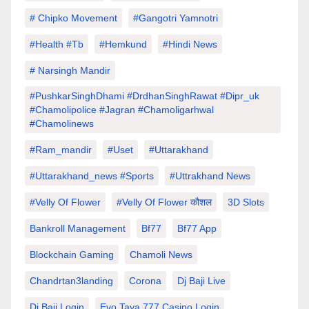
# Chipko Movement
#Gangotri Yamnotri
#Health #tb
#hemkund
#hindi News
# Narsingh Mandir
#PushkarSinghDhami #drdhanSinghRawat #dipr_uk
#chamolipolice #Jagran #chamoligarhwal
#chamolinews
#Ram_mandir
#uset
#uttarakhand
#Uttarakhand_news #sports
#Uttrakhand News
#velly Of Flower
#velly Of Flower कौशल
3D Slots
Bankroll Management
Bf77
Bf77 App
Blockchain Gaming
Chamoli News
Chandrtan3landing
Corona
Dj Baji Live
Dj Baji Login
Evo Taya 777 Casino Login