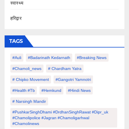
स्वास्थ्य
हरिद्वार
TAGS
#auli
#Badarinath Kedarnath
#Breaking News
#chamoli_news
# Chardham Yatra
# Chipko Movement
#Gangotri Yamnotri
#Health #tb
#hemkund
#hindi News
# Narsingh Mandir
#PushkarSinghDhami #drdhanSinghRawat #dipr_uk
#chamolipolice #Jagran #chamoligarhwal
#chamolinews