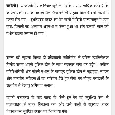
h
a
wi
m
e
el
चमोली।
आज औली रोड स्थित सुनील गांव के पास अत्यधिक बर्फबारी के
at
c
tt
ail
ss
e
कारण एक गाय का बछड़ा पैर फिसलने से सड़क किनारे बनी नाली में
s
e
er
e
gr
उल्टा गिर गया। दुर्भाग्यवश बछड़े का पैर नाली में बिछी पाइपलाइन में फंस
A
b
n
a
गया, जिससे वह असहाय अवस्था में फंसा हुआ था और उसकी जान को
p
o
g
m
गंभीर खतरा उत्पन्न हो गया।
p
o
er
k
घटना की सूचना मिलते ही कोतवाली ज्योतिर्मठ से वरिष्ठ उपनिरीक्षक
विनोद रावत अपनी पुलिस टीम के साथ तत्काल मौके पर पहुँचे। कठिन
परिस्थितियों और संकरे स्थान के बावजूद पुलिस टीम ने सूझबूझ, साहस
और मानवीय संवेदनाओं का परिचय देते हुए मौके पर मौजूद पर्यटकों के
सहयोग से रेस्क्यू अभियान चलाया।
काफी मशक्कत के बाद बछड़े के फंसे हुए पैर को सुरक्षित रूप से
पाइपलाइन से बाहर निकाला गया और उसे नाली से सकुशल बाहर
निकालकर सुरक्षित स्थान पर भिजवाया गया।