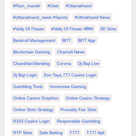
#Ram_mandir
#uset
#uttarakhand
#Uttarakhand_news #sports
#Uttrakhand News
#velly Of Flower
#velly Of Flower कौशल
3D Slots
Bankroll Management
Bf77
Bf77 App
Blockchain Gaming
Chamoli News
Chandrtan3landing
Corona
Dj Baji Live
Dj Baji Login
Evo Taya 777 Casino Login
Gambling Tools
Immersive Gaming
Online Casino Graphics
Online Casino Strategy
Online Slots Strategy
Provably Fair Slots
R333 Casino Login
Responsible Gambling
RTP Slots
Safe Betting
T777
T777 Apk