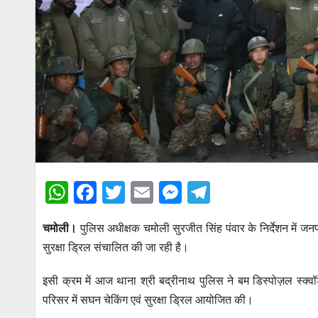
W
F
T
E
M
T
h
a
wi
m
e
el
चमोली।
पुलिस अधीक्षक चमोली सुरजीत सिंह पंवार के निर्देशन में जनपद 
at
c
tt
ail
ss
e
सुरक्षा ड्रिल संचालित की जा रही है।
s
e
er
e
gr
A
b
n
a
इसी क्रम में आज थाना श्री बद्रीनाथ पुलिस ने बम डिस्पोज़ल स्क्
p
o
g
m
परिसर में सघन चेकिंग एवं सुरक्षा ड्रिल आयोजित की।