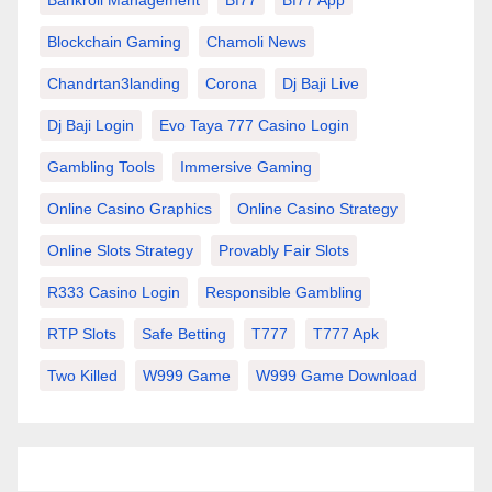
Bankroll Management
Bf77
Bf77 App
Blockchain Gaming
Chamoli News
Chandrtan3landing
Corona
Dj Baji Live
Dj Baji Login
Evo Taya 777 Casino Login
Gambling Tools
Immersive Gaming
Online Casino Graphics
Online Casino Strategy
Online Slots Strategy
Provably Fair Slots
R333 Casino Login
Responsible Gambling
RTP Slots
Safe Betting
T777
T777 Apk
Two Killed
W999 Game
W999 Game Download