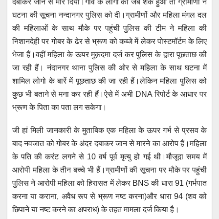
A
b
n
a
दबाकर जान से मार दिया।गांव के लोगो को जब शक हुआ तो ग्रामीणों ने
p
o
g
m
घटना की सूचना नन्दानगर पुलिस को दी।ग्रामीणों और महिला मंगल दल
p
o
er
की महिलाओं के साथ मौके पर पहुंची पुलिस की टीम ने महिला की
निशानदेही पर गोबर के ढेर से भ्रूण को कब्जे में लेकर पोस्टमॉर्टम के लिए
k
भेजा हैं।वहीं महिला के ऊपर मुक़दमा दर्ज कर पुलिस के द्वारा पूछताछ की
जा रही हैं। नंदानगर थाना पुलिस की ओर से महिला के साथ घटना में
शामिल लोगो के बारें में पूछताछ की जा रही हैं।लेकिन महिला पुलिस को
कुछ भी बताने से मना कर रही हैं।ऐसे में अभी DNA रिपोर्ट के आधार पर
भ्रूण के पिता का पता लग सकेगा।
जी हां मिली जानकारी के मुताबिक एक महिला के ऊपर गर्भ से प्रसव के
बाद नवजात को गोबर के अंदर दबाकर जान से मारने का आरोप हैं।महिला
के पति की करंट लगने से 10 वर्ष पूर्व मृत्यु हो गई थी।मौजूदा समय में
आरोपी महिला के तीन बच्चे भी हैं।ग्रामीणों की सूचना पर मौके पर पहुंची
पुलिस ने आरोपी महिला को हिरासत में लेकर BNS की धारा 91 (गर्भपात
करना या कराना, अवैध रूप से भ्रूण नष्ट करना)और धारा 94 (शव को
छिपाने या नष्ट करने का अपराध) के तहत मामला दर्ज किया है।