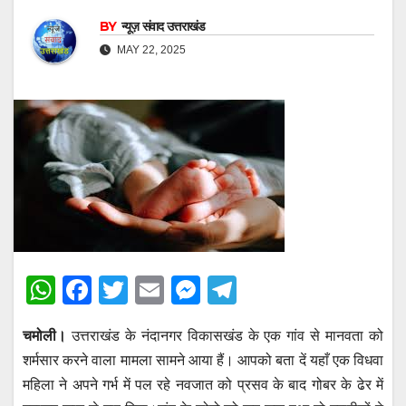
BY
न्यूज़ संवाद उत्तराखंड
MAY 22, 2025
W
F
T
E
M
T
h
a
wi
m
e
el
चमोली।
उत्तराखंड के नंदानगर विकासखंड के एक गांव से मानवता को
at
c
tt
ail
ss
e
शर्मसार करने वाला मामला सामने आया हैं। आपको बता दें यहाँ एक विधवा
s
e
er
e
gr
महिला ने अपने गर्भ में पल रहे नवजात को प्रसव के बाद गोबर के ढेर में