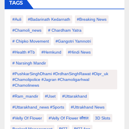
TAGS
#auli
#Badarinath Kedarnath
#Breaking News
#chamoli_news
# Chardham Yatra
# Chipko Movement
#Gangotri Yamnotri
#Health #tb
#hemkund
#hindi News
# Narsingh Mandir
#PushkarSinghDhami #drdhanSinghRawat #dipr_uk
#chamolipolice #Jagran #chamoligarhwal
#chamolinews
#Ram_mandir
#uset
#uttarakhand
#Uttarakhand_news #sports
#Uttrakhand News
#velly Of Flower
#velly Of Flower कौशल
3D Slots