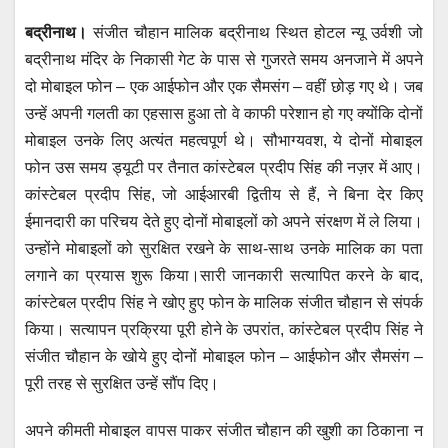
h
a
wi
m
e
el
बद्रीनाथ।
संजीत चौहान मालिक बद्रीनाथ स्थित होटल न्यू उर्वशी जो
at
c
tt
ail
ss
e
बद्रीनाथ मंदिर के निकासी गेट के पास से गुजरते समय अनजाने में अपने
s
e
er
e
gr
दो मोबाइल फोन – एक आईफोन और एक सैमसंग – वहीं छोड़ गए थे। जब
A
b
n
a
उन्हें अपनी गलती का एहसास हुआ तो वे काफी परेशान हो गए क्योंकि दोनों
p
o
g
m
मोबाइल उनके लिए अत्यंत महत्वपूर्ण थे। सौभाग्यवश, ये दोनों मोबाइल
p
o
er
फोन उस समय ड्यूटी पर तैनात कांस्टेबल प्रदीप सिंह की नज़र में आए।
कांस्टेबल प्रदीप सिंह, जो आईआरबी द्वितीय से हैं, ने बिना देर किए
k
ईमानदारी का परिचय देते हुए दोनों मोबाइलों को अपने संरक्षण में ले लिया।
उन्होंने मोबाइलों को सुरक्षित रखने के साथ-साथ उनके मालिक का पता
लगाने का प्रयास शुरू किया।सारी जानकारी सत्यापित करने के बाद,
कांस्टेबल प्रदीप सिंह ने खोए हुए फोन के मालिक संजीत चौहान से संपर्क
किया। सत्यापन प्रक्रिया पूरी होने के उपरांत, कांस्टेबल प्रदीप सिंह ने
संजीत चौहान के खोये हुए दोनों मोबाइल फोन – आईफोन और सैमसंग –
पूरी तरह से सुरक्षित उन्हें सौंप दिए।
अपने कीमती मोबाइल वापस पाकर संजीत चौहान की खुशी का ठिकाना न