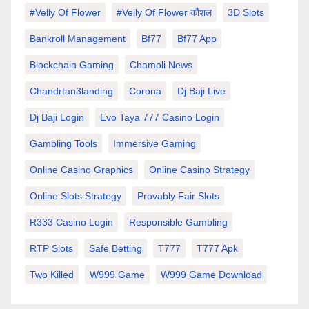
#velly Of Flower
#velly Of Flower कौशल
3D Slots
Bankroll Management
Bf77
Bf77 App
Blockchain Gaming
Chamoli News
Chandrtan3landing
Corona
Dj Baji Live
Dj Baji Login
Evo Taya 777 Casino Login
Gambling Tools
Immersive Gaming
Online Casino Graphics
Online Casino Strategy
Online Slots Strategy
Provably Fair Slots
R333 Casino Login
Responsible Gambling
RTP Slots
Safe Betting
T777
T777 Apk
Two Killed
W999 Game
W999 Game Download