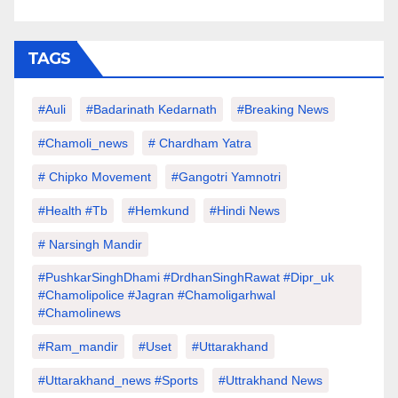
TAGS
#auli
#Badarinath Kedarnath
#Breaking News
#chamoli_news
# Chardham Yatra
# Chipko Movement
#Gangotri Yamnotri
#Health #tb
#hemkund
#hindi News
# Narsingh Mandir
#PushkarSinghDhami #drdhanSinghRawat #dipr_uk
#chamolipolice #Jagran #chamoligarhwal
#chamolinews
#Ram_mandir
#uset
#uttarakhand
#Uttarakhand_news #sports
#Uttrakhand News