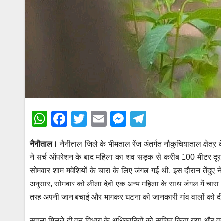
W
F
T
E
M
T
h
a
wi
m
e
el
नैनीताल।
नैनीताल जिले के भीमताल रेंज अंतर्गत नौकुचियाताल क्षेत्र 
at
c
tt
ail
ss
e
ने सर्च ऑपरेशन के बाद महिला का शव सड़क से करीब 100 मीटर दूर 
s
e
er
e
gr
सोमवार शाम मवेशियों के चारा के लिए जंगल गई थी. इस दौरान तेंदुए
A
b
n
a
अनुसार, सोमवार को लीला देवी एक अन्य महिला के साथ जंगल में चारा
p
o
g
m
तरह अपनी जान बचाई और भागकर घटना की जानकारी गांव वालों को 
p
o
er
सूचना मिलते ही वन विभाग के अधिकारियों को सूचित किया गया और वन क्