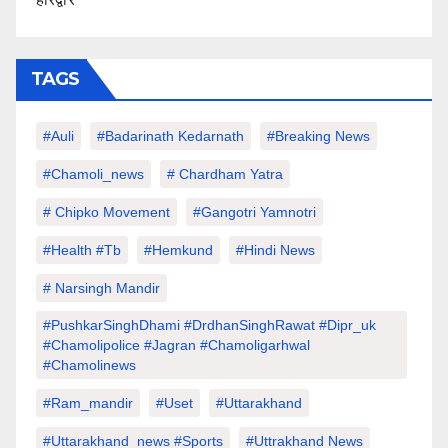
TAGS
#auli
#Badarinath Kedarnath
#Breaking News
#chamoli_news
# Chardham Yatra
# Chipko Movement
#Gangotri Yamnotri
#Health #tb
#hemkund
#hindi News
# Narsingh Mandir
#PushkarSinghDhami #drdhanSinghRawat #dipr_uk
#chamolipolice #Jagran #chamoligarhwal
#chamolinews
#Ram_mandir
#uset
#uttarakhand
#Uttarakhand_news #sports
#Uttrakhand News