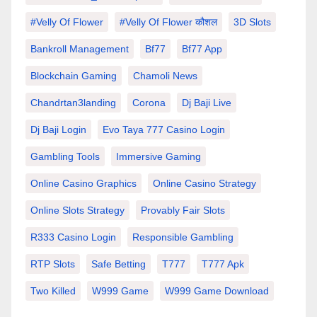
#velly Of Flower
#velly Of Flower कौशल
3D Slots
Bankroll Management
Bf77
Bf77 App
Blockchain Gaming
Chamoli News
Chandrtan3landing
Corona
Dj Baji Live
Dj Baji Login
Evo Taya 777 Casino Login
Gambling Tools
Immersive Gaming
Online Casino Graphics
Online Casino Strategy
Online Slots Strategy
Provably Fair Slots
R333 Casino Login
Responsible Gambling
RTP Slots
Safe Betting
T777
T777 Apk
Two Killed
W999 Game
W999 Game Download