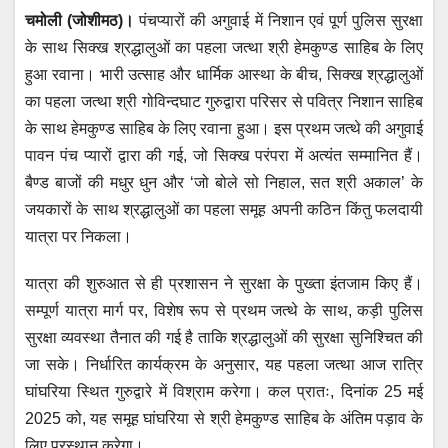
h
a
wi
m
e
el
चमोली (जोशीमठ)।
पंचप्यारों की अगुवाई में निशान एवं पूर्ण पुलिस सुरक्षा
at
c
tt
ail
ss
e
के साथ सिक्ख श्रद्धालुओं का पहला जत्था श्री हेमकुण्ड साहिब के लिए
s
e
er
e
gr
हुआ रवाना। भारी उत्साह और धार्मिक आस्था के बीच, सिक्ख श्रद्धालुओं
A
b
n
a
का पहला जत्था श्री गोविन्दघाट गुरुद्वारा परिसर से पवित्र निशान साहिब
p
o
g
m
के साथ हेमकुण्ड साहिब के लिए रवाना हुआ। इस प्रथम जत्थे की अगुवाई
p
o
er
पावन पंच प्यारों द्वारा की गई, जो सिक्ख परंपरा में अत्यंत सम्मानित हैं।
बैण्ड बाजों की मधुर धुन और ‘जो बोले सो निहाल, सत श्री अकाल’ के
k
जयकारों के साथ श्रद्धालुओं का पहला समूह अपनी कठिन किंतु फलदायी
यात्रा पर निकला।
यात्रा की शुरुआत से ही प्रशासन ने सुरक्षा के पुख्ता इंतजाम किए हैं।
सम्पूर्ण यात्रा मार्ग पर, विशेष रूप से प्रथम जत्थे के साथ, कड़ी पुलिस
सुरक्षा व्यवस्था तैनात की गई है ताकि श्रद्धालुओं की सुरक्षा सुनिश्चित की
जा सके। निर्धारित कार्यक्रम के अनुसार, यह पहला जत्था आज रात्रि
घांघरिया स्थित गुरुद्वारे में विश्राम करेगा। कल प्रातः, दिनांक 25 मई
2025 को, यह समूह घांघरिया से श्री हेमकुण्ड साहिब के अंतिम पड़ाव के
लिए प्रस्थान करेगा।