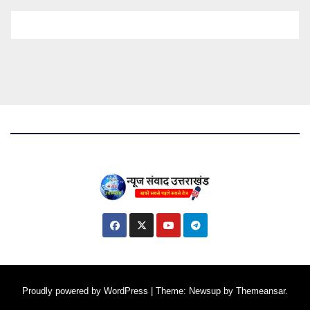
Proudly powered by WordPress
|
Theme: Newsup by
Themeansar
.