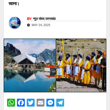
रवाना।
BY
न्यूज़ संवाद उत्तराखंड
MAY 24, 2025
W
F
T
E
M
T