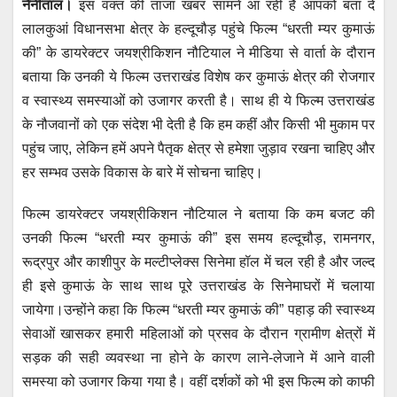
नैनीताल।
इस वक्त की ताजा खबर सामने आ रही है आपको बता दें
at
c
tt
ail
ss
e
लालकुआं विधानसभा क्षेत्र के हल्दूचौड़ पहुंचे फिल्म “धरती म्यर कुमाऊं
s
e
er
e
gr
की” के डायरेक्टर जयश्रीकिशन नौटियाल ने मीडिया से वार्ता के दौरान
A
b
n
a
बताया कि उनकी ये फिल्म उत्तराखंड विशेष कर कुमाऊं क्षेत्र की रोजगार
p
o
g
m
व स्वास्थ्य समस्याओं को उजागर करती है। साथ ही ये फिल्म उत्तराखंड
p
o
er
के नौजवानों को एक संदेश भी देती है कि हम कहीं और किसी भी मुकाम पर
पहुंच जाए, लेकिन हमें अपने पैतृक क्षेत्र से हमेशा जुड़ाव रखना चाहिए और
k
हर सम्भव उसके विकास के बारे में सोचना चाहिए।
फिल्म डायरेक्टर जयश्रीकिशन नौटियाल ने बताया कि कम बजट की
उनकी फिल्म “धरती म्यर कुमाऊं की” इस समय हल्दूचौड़, रामनगर,
रूद्रपुर और काशीपुर के मल्टीप्लेक्स सिनेमा हॉल में चल रही है और जल्द
ही इसे कुमाऊं के साथ साथ पूरे उत्तराखंड के सिनेमाघरों में चलाया
जायेगा।उन्होंने कहा कि फिल्म “धरती म्यर कुमाऊं की” पहाड़ की स्वास्थ्य
सेवाओं खासकर हमारी महिलाओं को प्रसव के दौरान ग्रामीण क्षेत्रों में
सड़क की सही व्यवस्था ना होने के कारण लाने-लेजाने में आने वाली
समस्या को उजागर किया गया है। वहीं दर्शकों को भी इस फिल्म को काफी