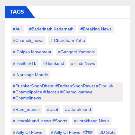
TAGS
#auli
#Badarinath Kedarnath
#Breaking News
#chamoli_news
# Chardham Yatra
# Chipko Movement
#Gangotri Yamnotri
#Health #tb
#hemkund
#hindi News
# Narsingh Mandir
#PushkarSinghDhami #drdhanSinghRawat #dipr_uk
#chamolipolice #Jagran #chamoligarhwal
#chamolinews
#Ram_mandir
#uset
#uttarakhand
#Uttarakhand_news #sports
#Uttrakhand News
#velly Of Flower
#velly Of Flower कौशल
3D Slots