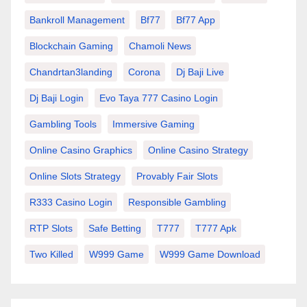
Bankroll Management
Bf77
Bf77 App
Blockchain Gaming
Chamoli News
Chandrtan3landing
Corona
Dj Baji Live
Dj Baji Login
Evo Taya 777 Casino Login
Gambling Tools
Immersive Gaming
Online Casino Graphics
Online Casino Strategy
Online Slots Strategy
Provably Fair Slots
R333 Casino Login
Responsible Gambling
RTP Slots
Safe Betting
T777
T777 Apk
Two Killed
W999 Game
W999 Game Download