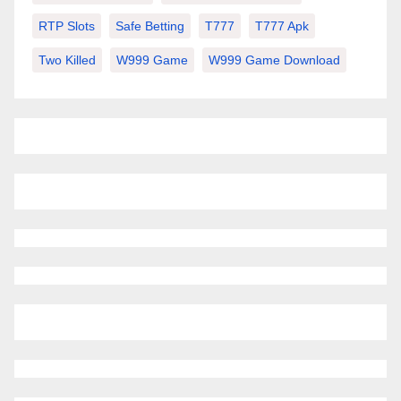
RTP Slots
Safe Betting
T777
T777 Apk
Two Killed
W999 Game
W999 Game Download