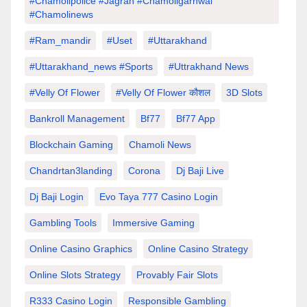
#chamolipolice #Jagran #chamoligarhwal
#chamolinews
#Ram_mandir
#uset
#uttarakhand
#Uttarakhand_news #sports
#Uttrakhand News
#velly Of Flower
#velly Of Flower कौशल
3D Slots
Bankroll Management
Bf77
Bf77 App
Blockchain Gaming
Chamoli News
Chandrtan3landing
Corona
Dj Baji Live
Dj Baji Login
Evo Taya 777 Casino Login
Gambling Tools
Immersive Gaming
Online Casino Graphics
Online Casino Strategy
Online Slots Strategy
Provably Fair Slots
R333 Casino Login
Responsible Gambling