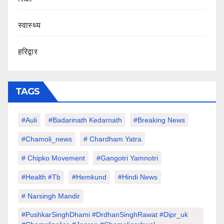
स्वास्थ्य
हरिद्वार
TAGS
#auli
#Badarinath Kedarnath
#Breaking News
#chamoli_news
# Chardham Yatra
# Chipko Movement
#Gangotri Yamnotri
#Health #tb
#hemkund
#hindi News
# Narsingh Mandir
#PushkarSinghDhami #drdhanSinghRawat #dipr_uk