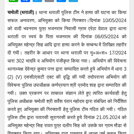
h
a
wi
m
e
el
चमोली (थराली)।
थाना थराली पुलिस टीम ने हत्या की घटना का किया
at
c
tt
ail
ss
e
सफल अनावरण, अभियुक्त को किया गिरफ्तार।दिनांक 10/05/2024
s
e
er
e
gr
को वादी भवनराम पुत्र भजनराम निवासी ग्राम एरेठा देवाल द्वारा थाना
A
b
n
a
थराली पर स्वयं के पिता भजनराम की दिनांक 06/05/2024 को
p
o
g
m
अभियुक्त महेन्द्र सिह आदि द्वारा हत्या करने के सम्बन्ध में लिखित तहरीर
p
o
er
दी गयी। तहरीर के आधार पर थाना थराली पर मु०अ०स० 17/2024
धारा 302 भादवि व अभियोग पंजीकृत किया गया। अभियोग की विवेचना
k
थानाध्यक्ष देवेन्द्र कुमार पन्त द्वारा सम्पादित करते हुये अभियोग में धारा 3
(2) (V) एससी/एसटी एक्ट की वृद्धि की गयी तदोपरान्त अभियोग की
विवेचना पुलिस उपाधीक्षक कर्णप्रयाग श्री प्रमोद शाह द्वारा सम्पादित की
गयी। उक्त प्रकरण पर तत्काल संज्ञान लेते हुए त्वरित कार्यवाही हेतु
पुलिस अधीक्षक चमोली श्री सर्वेश पंवार महोदय द्वारा संबंधित को निर्देशित
करते हुए अभियुक्त की गिरफ्तारी हेतु पुलिस टीम गठित की गयी। गठित
पुलिस टीम द्वारा पतारसी सुरागरसी करते हुये दिनांक 21.05.2024 को
अभियुक्त महेन्द्र सिह रावत पुत्र दलीप सिह को उसके घर ग्राम मौडा से
गिरफ्तार किया गया। अभियुक्त द्वारा पूछताछ में अपना जुर्म कबूल किया