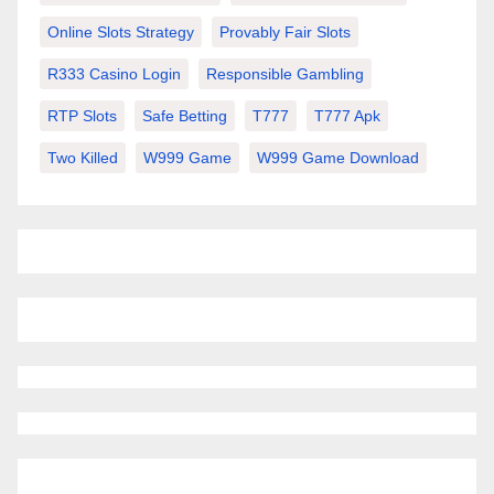
Online Slots Strategy
Provably Fair Slots
R333 Casino Login
Responsible Gambling
RTP Slots
Safe Betting
T777
T777 Apk
Two Killed
W999 Game
W999 Game Download