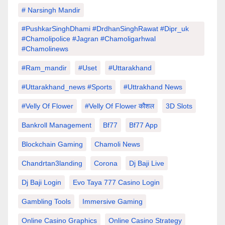
# Narsingh Mandir
#PushkarSinghDhami #drdhanSinghRawat #dipr_uk
#chamolipolice #Jagran #chamoligarhwal
#chamolinews
#Ram_mandir
#uset
#uttarakhand
#Uttarakhand_news #sports
#Uttrakhand News
#velly Of Flower
#velly Of Flower कौशल
3D Slots
Bankroll Management
Bf77
Bf77 App
Blockchain Gaming
Chamoli News
Chandrtan3landing
Corona
Dj Baji Live
Dj Baji Login
Evo Taya 777 Casino Login
Gambling Tools
Immersive Gaming
Online Casino Graphics
Online Casino Strategy