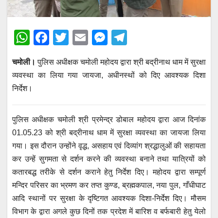
W
F
T
E
M
T
h
a
wi
m
e
el
चमोली।
पुलिस अधीक्षक चमोली महोदय द्वारा श्री बद्रीनाथ धाम में सुरक्षा
at
c
tt
ail
ss
e
व्यवस्था का लिया गया जायजा, अधीनस्थों को दिए आवश्यक दिशा
s
e
er
e
gr
निर्देश।
A
b
n
a
p
o
g
m
पुलिस अधीक्षक चमोली श्री प्रमेन्द्र डोबाल महोदय द्वारा आज दिनांक
p
o
er
01.05.23 को श्री बद्रीनाथ धाम में सुरक्षा व्यवस्था का जायजा लिया
k
गया। इस दौरान उन्होंने वृद्ध, असहाय एवं दिव्यांग श्रद्धालुओं की सहायता
कर उन्हें सुगमता से दर्शन करने की व्यवस्था बनाने तथा यात्रियों को
कतारबद्ध तरीके से दर्शन कराने हेतु निर्देश दिए। महोदय द्वारा सम्पूर्ण
मन्दिर परिसर का भ्रमण कर तप्त कुण्ड, ब्रह्मकपाल, नया पुल, गाँधीघाट
आदि स्थानों पर सुरक्षा के दृष्टिगत आवश्यक दिशा-निर्देश दिए। मौसम
विभाग के द्वारा अगले कुछ दिनों तक प्रदेश में बारिश व बर्फबारी हेतु येलो