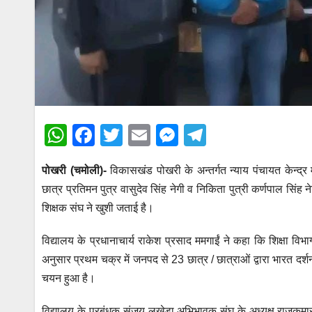
W
F
T
E
M
T
h
a
wi
m
e
el
पोखरी (चमोली)-
विकासखंड पोखरी के अन्तर्गत न्याय पंचायत केन्द
at
c
tt
ail
ss
e
छात्र प्रतिमन पुत्र वासुदेव सिंह नेगी व निकिता पुत्री कर्णपाल सिं
s
e
er
e
gr
शिक्षक संघ ने खुशी जताई है।
A
b
n
a
p
o
g
m
विद्यालय के प्रधानाचार्य राकेश प्रसाद ममगाईं ने कहा कि शिक्षा व
अनुसार प्रथम चक्र में जनपद से 23 छात्र / छात्राओं द्वारा भारत दर्शन 
p
o
er
चयन हुआ है।
k
विद्यालय के प्रबंधक संजय लखेड़ा,अभिभावक संघ के अध्यक्ष राजकुमा