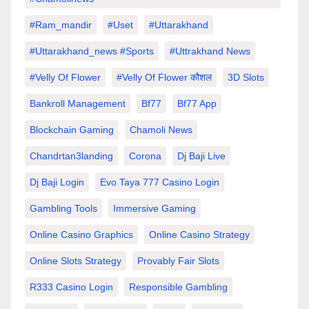
#Ram_mandir
#uset
#uttarakhand
#Uttarakhand_news #sports
#Uttrakhand News
#velly Of Flower
#velly Of Flower कौशल
3D Slots
Bankroll Management
Bf77
Bf77 App
Blockchain Gaming
Chamoli News
Chandrtan3landing
Corona
Dj Baji Live
Dj Baji Login
Evo Taya 777 Casino Login
Gambling Tools
Immersive Gaming
Online Casino Graphics
Online Casino Strategy
Online Slots Strategy
Provably Fair Slots
R333 Casino Login
Responsible Gambling