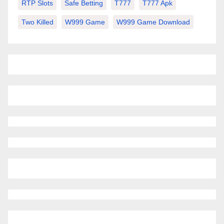
RTP Slots
Safe Betting
T777
T777 Apk
Two Killed
W999 Game
W999 Game Download