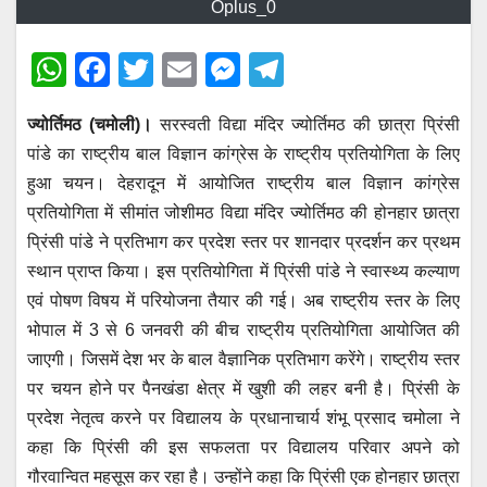
Oplus_0
W
F
T
E
M
T
h
a
wi
m
e
el
ज्योर्तिमठ (चमोली)।
सरस्वती विद्या मंदिर ज्योर्तिमठ की छात्रा प्रिंसी
at
c
tt
ail
ss
e
पांडे का राष्ट्रीय बाल विज्ञान कांग्रेस के राष्ट्रीय प्रतियोगिता के लिए
s
e
er
e
gr
हुआ चयन। देहरादून में आयोजित राष्ट्रीय बाल विज्ञान कांग्रेस
A
b
n
a
प्रतियोगिता में सीमांत जोशीमठ विद्या मंदिर ज्योर्तिमठ की होनहार छात्रा
p
o
g
m
प्रिंसी पांडे ने प्रतिभाग कर प्रदेश स्तर पर शानदार प्रदर्शन कर प्रथम
p
o
er
स्थान प्राप्त किया। इस प्रतियोगिता में प्रिंसी पांडे ने स्वास्थ्य कल्याण
एवं पोषण विषय में परियोजना तैयार की गई। अब राष्ट्रीय स्तर के लिए
k
भोपाल में 3 से 6 जनवरी की बीच राष्ट्रीय प्रतियोगिता आयोजित की
जाएगी। जिसमें देश भर के बाल वैज्ञानिक प्रतिभाग करेंगे। राष्ट्रीय स्तर
पर चयन होने पर पैनखंडा क्षेत्र में खुशी की लहर बनी है। प्रिंसी के
प्रदेश नेतृत्व करने पर विद्यालय के प्रधानाचार्य शंभू प्रसाद चमोला ने
कहा कि प्रिंसी की इस सफलता पर विद्यालय परिवार अपने को
गौरवान्वित महसूस कर रहा है। उन्होंने कहा कि प्रिंसी एक होनहार छात्रा