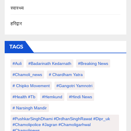
स्वास्थ्य
हरिद्वार
TAGS
#auli
#Badarinath Kedarnath
#Breaking News
#chamoli_news
# Chardham Yatra
# Chipko Movement
#Gangotri Yamnotri
#Health #tb
#hemkund
#hindi News
# Narsingh Mandir
#PushkarSinghDhami #drdhanSinghRawat #dipr_uk
#chamolipolice #Jagran #chamoligarhwal
#chamolinews