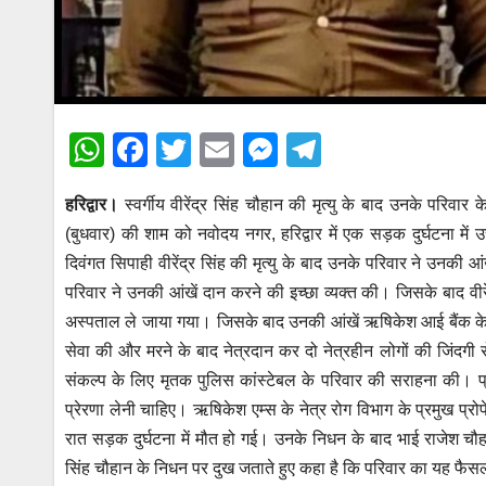
W
F
T
E
M
T
h
a
wi
m
e
el
हरिद्वार।
स्वर्गीय वीरेंद्र सिंह चौहान की मृत्यु के बाद उनके परिवार
at
c
tt
ail
ss
e
(बुधवार) की शाम को नवोदय नगर, हरिद्वार में एक सड़क दुर्घटना में उत्
s
e
er
e
gr
दिवंगत सिपाही वीरेंद्र सिंह की मृत्यु के बाद उनके परिवार ने उ
A
b
n
a
परिवार ने उनकी आंखें दान करने की इच्छा व्यक्त की। जिसके बाद वीरे
p
o
g
m
अस्पताल ले जाया गया। जिसके बाद उनकी आंखें ऋषिकेश आई बैंक के मा
p
o
er
सेवा की और मरने के बाद नेत्रदान कर दो नेत्रहीन लोगों की जिंदगी
संकल्प के लिए मृतक पुलिस कांस्टेबल के परिवार की सराहना की। प्रोफे
k
प्रेरणा लेनी चाहिए। ऋषिकेश एम्स के नेत्र रोग विभाग के प्रमुख प्रो
रात सड़क दुर्घटना में मौत हो गई। उनके निधन के बाद भाई राजेश चौहान
सिंह चौहान के निधन पर दुख जताते हुए कहा है कि परिवार का यह फैस