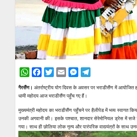
W
F
T
E
M
T
h
a
wi
m
e
el
गैरसैंण।
अंतर्राष्ट्रीय योग दिवस के अवसर पर भराडीसैंण में आयोजित होने 
at
c
tt
ail
ss
e
धामी महोदय आज भराडीसैंण पहुँच गए हैं।
s
e
er
e
gr
A
b
n
a
मुख्यमंत्री महोदय का भराडीसैंण पहुँचने पर हैलीपेड में भव्य स्वागत 
p
o
g
m
उनकी अगवानी की। इसके पश्चात, शानदार सेरेमोनियल ड्रेस में सजे च
गया। साथ ही छोलिया लोक नृत्य और पारंपरिक वाद्ययंत्रों के साथ उ
p
o
er