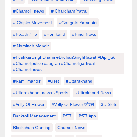
#chamoli_news
# Chardham Yatra
# Chipko Movement
#Gangotri Yamnotri
#Health #tb
#hemkund
#hindi News
# Narsingh Mandir
#PushkarSinghDhami #drdhanSinghRawat #dipr_uk
#chamolipolice #Jagran #chamoligarhwal
#chamolinews
#Ram_mandir
#uset
#uttarakhand
#Uttarakhand_news #sports
#Uttrakhand News
#velly Of Flower
#velly Of Flower कौशल
3D Slots
Bankroll Management
Bf77
Bf77 App
Blockchain Gaming
Chamoli News