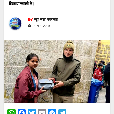
मिलाया खाकी ने।
BY
न्यूज़ संवाद उत्तराखंड
JUN 3, 2025
W
F
T
E
M
T