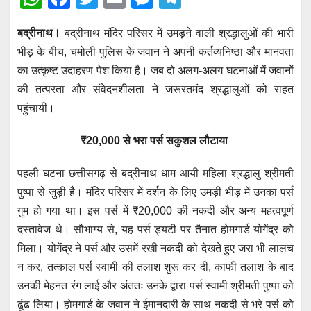
h
a
wi
m
e
el
बद्रीनाथ।
बद्रीनाथ मंदिर परिसर में उमड़ने वाली श्रद्धालुओं की भारी
at
c
tt
ail
ss
e
भीड़ के बीच, चमोली पुलिस के जवान ने अपनी कर्तव्यनिष्ठा और मानवता
s
e
er
e
gr
का उत्कृष्ट उदाहरण पेश किया है। जब दो अलग-अलग घटनाओं में जवानों
A
b
n
a
की तत्परता और संवेदनशीलता ने जरूरतमंद श्रद्धालुओं को राहत
p
o
g
m
पहुंचायी।
p
o
er
₹20,000 से भरा पर्स सकुशल लौटाया
k
पहली घटना छत्तीसगढ़ से बद्रीनाथ धाम आयी महिला श्रद्धालु श्रीमती
पुष्पा से जुड़ी है। मंदिर परिसर में दर्शन के लिए उमड़ी भीड़ में उनका पर्स
गुम हो गया था। इस पर्स में ₹20,000 की नकदी और अन्य महत्वपूर्ण
दस्तावेज थे। सौभाग्य से, यह पर्स ड्यटी पर तैनात होमगार्ड योगेंद्र को
मिला। योगेंद्र ने पर्स और उसमें रखी नकदी को देखते हुए जरा भी लालच
न कर, तत्काल पर्स स्वामी की तलाश शुरू कर दी, काफी तलाश के बाद
उनकी मेहनत रंग लाई और अंततः उनके द्वारा पर्स स्वामी श्रीमती पुष्पा को
ढूंढ लिया। होमगार्ड के जवान ने ईमानदारी के साथ नकदी से भरे पर्स को