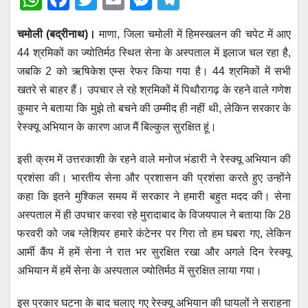
h
a
wi
m
e
el
चमोली (बद्रीनाथ)।
माणा, जिला चमोली में हिमस्खलन की चपेट में आए
at
c
tt
ail
ss
e
44 श्रमिकों का ज्योतिर्मठ स्थित सेना के अस्पताल में इलाज चल रहा है,
s
e
er
e
gr
जबकि 2 को ऋषिकेश एम्स रेफर किया गया है। 44 श्रमिकों में सभी
A
b
n
a
खतरे से बाहर हैं। उपचार ले रहे श्रमिकों में पिथौरागढ़ के रहने वाले गणेश
p
o
g
m
कुमार ने बताया कि मुझे तो बचने की उम्मीद ही नहीं थी, लेकिन सरकार के
p
o
er
रेस्क्यू अभियान के कारण आज मैं बिल्कुल सुरक्षित हूं।
k
इसी क्रम में उत्तरकाशी के रहने वाले मनोज भंडारी ने रेस्क्यू अभियान की
प्रशंसा की। भारतीय सेना और प्रशासन की प्रशंसा करते हुए उन्होंने
कहा कि इतने मुश्किल समय में सरकार ने हमारी बहुत मदद की। सेना
अस्पताल में ही उपचार करवा रहे मुरादाबाद के विजयपाल ने बताया कि 28
फरवरी को जब ग्लेशियर हमारे कंटेनर पर गिरा तो हम घबरा गए, लेकिन
आर्मी कैंप में हमें सेना ने रात भर सुरक्षित रखा और अगले दिन रेस्क्यू
अभियान में हमें सेना के अस्पताल ज्योतिर्मठ में सुरक्षित लाया गया।
इस प्रकार घटना के बाद चलाए गए रेस्क्यू अभियान की घायलों ने सराहना