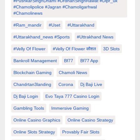
#PushkarSinghDhami #drdhanSinghRawat #dipr_uk
#chamolipolice #Jagran #chamoligarhwal
#chamolinews
#Ram_mandir
#uset
#uttarakhand
#Uttarakhand_news #sports
#Uttrakhand News
#velly Of Flower
#velly Of Flower कौशल
3D Slots
Bankroll Management
Bf77
Bf77 App
Blockchain Gaming
Chamoli News
Chandrtan3landing
Corona
Dj Baji Live
Dj Baji Login
Evo Taya 777 Casino Login
Gambling Tools
Immersive Gaming
Online Casino Graphics
Online Casino Strategy
Online Slots Strategy
Provably Fair Slots