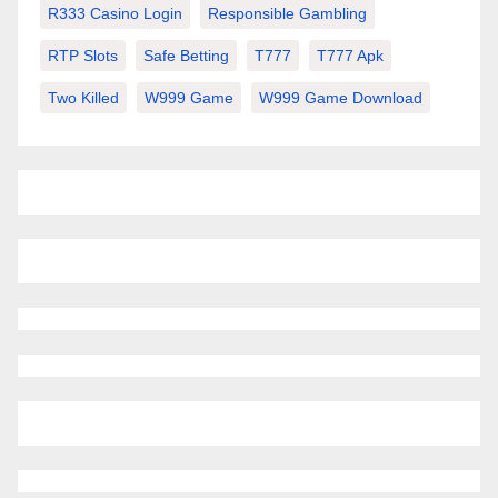
R333 Casino Login
Responsible Gambling
RTP Slots
Safe Betting
T777
T777 Apk
Two Killed
W999 Game
W999 Game Download