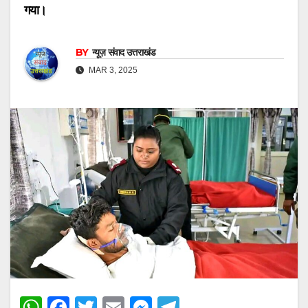
गया।
BY
न्यूज़ संवाद उत्तराखंड
MAR 3, 2025
W
F
T
E
M
T