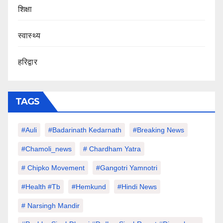
शिक्षा
स्वास्थ्य
हरिद्वार
TAGS
#auli
#Badarinath Kedarnath
#Breaking News
#chamoli_news
# Chardham Yatra
# Chipko Movement
#Gangotri Yamnotri
#Health #tb
#hemkund
#hindi News
# Narsingh Mandir