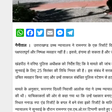
W
F
T
E
M
T
h
a
wi
m
e
el
नैनीताल ।
उत्तराखण्ड उच्च न्यायालय ने रामनगर के एक रिसॉर्ट 
at
c
tt
ail
ss
e
पक्षपातपूर्ण और निष्पक्ष व्यवहार नहीं है। इससे, हंगामा हो सकता है
s
e
er
e
gr
A
b
n
a
खंडपीठ ने वरिष्ठ पुलिस अधीक्षक को निर्देश दिए कि वे मामले की जांच 
p
o
g
m
सुनवाई के लिए 25 सितंबर की तिथि नियत की है। इस संबंध में सरक
उचित व्यवहार किया जाए और उन्हें तत्काल संबंधित पुलिस स्टेशन से ह
p
o
er
k
मामले के अनुसार, रूपनगर दिल्ली निवासी आलोक नंदा ने उच्च न्यायालय
की थी। याचिकाकर्ता की ओर से कहा गया था कि उन्हें पक्षकार बनाए
स्थित ननाऊ स्पा एंड रिजॉर्ट के बगल में बने वंसा इको रिजॉर्ट के 
न्यायालय ने सुनवाई के दौरान रामनगर एस.एच.ओ.पर टिप्पणी करते हुए 