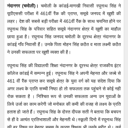
h
a
wi
m
e
el
नंदानगर (चमोली)।
चमोली के कांडई-माणखी निवासी रघुनाथ सिंह ने
at
c
tt
ail
ss
e
यूपीएससी परीक्षा में 461वीं रैंक की प्राप्त, समूचे जनपद में खुशी की
s
e
er
e
gr
लहर। देश की सबसे बड़ी परीक्षा में 461वीं रैंक के साथ चयनित होंने पर
A
b
n
a
रघुनाथ सिंह के परिवार सहित समूचे नंदानगर क्षेत्र में खुशी का माहौल
p
o
g
m
छाया हुआ है। रघुनाथ सिंह जनपद चमोली के दूरस्थ क्षेत्र नंदानगर के
p
o
er
कांडई गाँव निवासी हैं। उनके पिता मोहन सिंह कठैत व माता लक्ष्मी कठैत
ने उनकी सफलता पर खुशी व्यक्त की है।
k
रघुनाथ सिंह की विद्यालयी शिक्षा नंदानगर के दूरस्थ क्षेत्र राजकीय इंटर
कॉलेज कांडई में सम्पन्न हुई। रघुनाथ सिंह ने अपनी मेहनत और जज्बे से
461 वीं रैंक प्राप्त कर समूचे क्षेत्र के युवा वर्ग को यह संदेश दिया कि
अगर लक्ष्य के प्रति सच्ची निष्ठा हो तो सफलता तक पहुंचने से कोई नही
रोक सकता है । निश्चित रूप से उनकी सफलता अन्य उन युवाओं के
लिये उर्जा का काम करेगी जो मनोबल की कमी की वजह से लक्ष्य के प्रति
हताश हो जाते हैं। रघुनाथ सिंह के दोस्त दीपक सती ने बताया कि बचपन
से ही वे अत्यंत प्रतिभाशाली और मेहनती थे।स्कूली दिनो में रघुनाथ सिंह
की हर विषय पर बेहतर समझ के कारण शिक्षक भी उनके मुरीद थे। कई