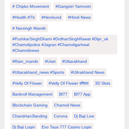
# Chipko Movement
#Gangotri Yamnotri
#Health #tb
#hemkund
#hindi News
# Narsingh Mandir
#PushkarSinghDhami #drdhanSinghRawat #dipr_uk
#chamolipolice #Jagran #chamoligarhwal
#chamolinews
#Ram_mandir
#uset
#uttarakhand
#Uttarakhand_news #sports
#Uttrakhand News
#velly Of Flower
#velly Of Flower कौशल
3D Slots
Bankroll Management
Bf77
Bf77 App
Blockchain Gaming
Chamoli News
Chandrtan3landing
Corona
Dj Baji Live
Dj Baji Login
Evo Taya 777 Casino Login