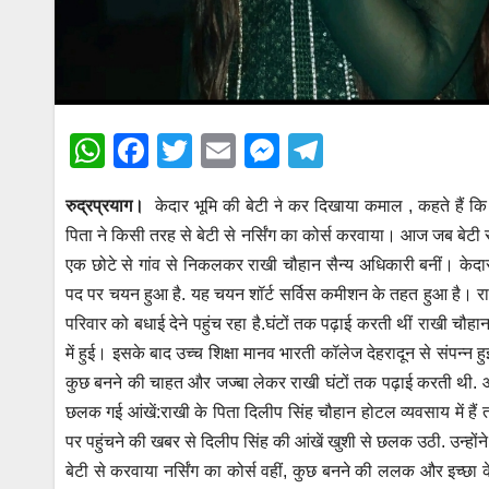
W
F
T
E
M
T
h
a
wi
m
e
el
रुद्रप्रयाग।
केदार भूमि की बेटी ने कर दिखाया कमाल , कहते हैं कि 
at
c
tt
ail
ss
e
पिता ने किसी तरह से बेटी से नर्सिंग का कोर्स करवाया। आज जब बेटी स
s
e
er
e
gr
एक छोटे से गांव से निकलकर राखी चौहान सैन्य अधिकारी बनीं। केदारघा
A
b
n
a
पद पर चयन हुआ है. यह चयन शॉर्ट सर्विस कमीशन के तहत हुआ है। राखी
p
o
g
m
परिवार को बधाई देने पहुंच रहा है.घंटों तक पढ़ाई करती थीं राखी च
p
o
er
में हुई। इसके बाद उच्च शिक्षा मानव भारती कॉलेज देहरादून से संपन्न हु
कुछ बनने की चाहत और जज्बा लेकर राखी घंटों तक पढ़ाई करती थी. आखि
k
छलक गई आंखें:राखी के पिता दिलीप सिंह चौहान होटल व्यवसाय में हैं 
पर पहुंचने की खबर से दिलीप सिंह की आंखें खुशी से छलक उठी. उन्होंन
बेटी से करवाया नर्सिंग का कोर्स वहीं, कुछ बनने की ललक और इच्छा क