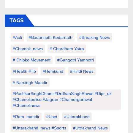
TAGS
#auli
#Badarinath Kedarnath
#Breaking News
#chamoli_news
# Chardham Yatra
# Chipko Movement
#Gangotri Yamnotri
#Health #tb
#hemkund
#hindi News
# Narsingh Mandir
#PushkarSinghDhami #drdhanSinghRawat #dipr_uk
#chamolipolice #Jagran #chamoligarhwal
#chamolinews
#Ram_mandir
#uset
#uttarakhand
#Uttarakhand_news #sports
#Uttrakhand News