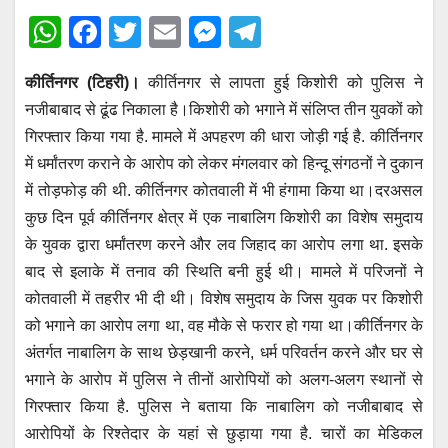
W
F
T
E
M
T
h
a
wi
m
e
el
कीर्तिनगर (टिहरी)।
कीर्तिनगर से लापता हुई किशोरी को पुलिस ने
at
c
tt
ail
ss
e
नजीबाबाद से ढूंढ निकाला है।किशोरी को भगाने में संलिप्त तीन युवकों को
s
e
er
e
gr
गिरफ्तार किया गया है. मामले में अपहरण की धारा जोड़ी गई है. कीर्तिनगर
A
b
n
a
में धर्मांतरण कराने के आरोप को लेकर मंगलवार को हिन्दू संगठनों ने दुकान
p
o
g
m
में तोड़फोड़ की थी. कीर्तिनगर कोतवाली में भी हंगामा किया था।दरअसल
p
o
er
कुछ दिन पूर्व कीर्तिनगर क्षेत्र में एक नाबालिग किशोरी का विशेष समुदाय
के युवक द्वारा धर्मांतरण करने और लव जिहाद का आरोप लगा था. इसके
k
बाद से इलाके में तनाव की स्थिति बनी हुई थी। मामले में परिजनों ने
कोतवाली में तहरीर भी दी थी। विशेष समुदाय के जिस युवक पर किशोरी
को भगाने का आरोप लगा था, वह मौके से फरार हो गया था।कीर्तिनगर के
अंतर्गत नाबालिग के साथ छेड़खानी करने, धर्म परिवर्तन करने और घर से
भगाने के आरोप में पुलिस ने तीनों आरोपियों को अलग-अलग स्थानों से
गिरफ्तार किया है. पुलिस ने बताया कि नाबालिग को नजीबाबाद से
आरोपियों के रिश्तेदार के यहां से छुड़ाया गया है. चारों का मेडिकल