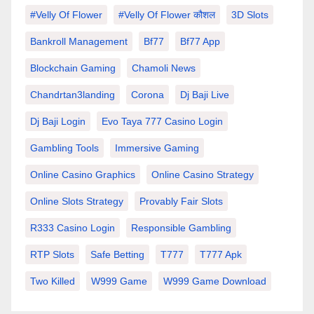
#velly Of Flower
#velly Of Flower कौशल
3D Slots
Bankroll Management
Bf77
Bf77 App
Blockchain Gaming
Chamoli News
Chandrtan3landing
Corona
Dj Baji Live
Dj Baji Login
Evo Taya 777 Casino Login
Gambling Tools
Immersive Gaming
Online Casino Graphics
Online Casino Strategy
Online Slots Strategy
Provably Fair Slots
R333 Casino Login
Responsible Gambling
RTP Slots
Safe Betting
T777
T777 Apk
Two Killed
W999 Game
W999 Game Download