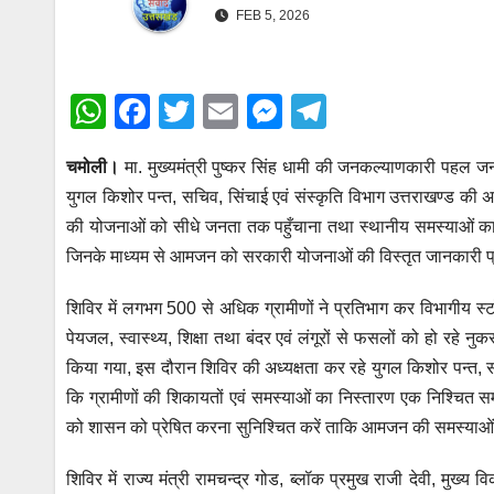
e
FEB 5, 2026
n
g
g
r
e
W
F
T
E
M
T
a
r
h
a
wi
m
e
el
m
चमोली।
मा. मुख्यमंत्री पुष्कर सिंह धामी की जनकल्याणकारी पहल 
at
c
tt
ail
ss
e
युगल किशोर पन्त, सचिव, सिंचाई एवं संस्कृति विभाग उत्तराखण्ड की अध्य
s
e
er
e
gr
की योजनाओं को सीधे जनता तक पहुँचाना तथा स्थानीय समस्याओं का त्
A
b
n
a
जिनके माध्यम से आमजन को सरकारी योजनाओं की विस्तृत जानकारी 
p
o
g
m
शिविर में लगभग 500 से अधिक ग्रामीणों ने प्रतिभाग कर विभागीय स्ट
p
o
er
पेयजल, स्वास्थ्य, शिक्षा तथा बंदर एवं लंगूरों से फसलों को हो रहे 
k
किया गया, इस दौरान शिविर की अध्यक्षता कर रहे युगल किशोर पन्त, सचि
कि ग्रामीणों की शिकायतों एवं समस्याओं का निस्तारण एक निश्चित स
को शासन को प्रेषित करना सुनिश्चित करें ताकि आमजन की समस्याओं
शिविर में राज्य मंत्री रामचन्द्र गोड, ब्लॉक प्रमुख राजी देवी, 