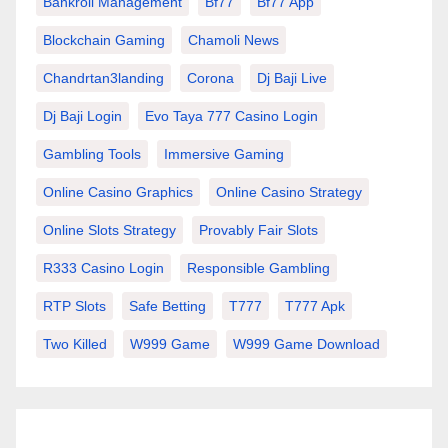
Bankroll Management
Bf77
Bf77 App
Blockchain Gaming
Chamoli News
Chandrtan3landing
Corona
Dj Baji Live
Dj Baji Login
Evo Taya 777 Casino Login
Gambling Tools
Immersive Gaming
Online Casino Graphics
Online Casino Strategy
Online Slots Strategy
Provably Fair Slots
R333 Casino Login
Responsible Gambling
RTP Slots
Safe Betting
T777
T777 Apk
Two Killed
W999 Game
W999 Game Download