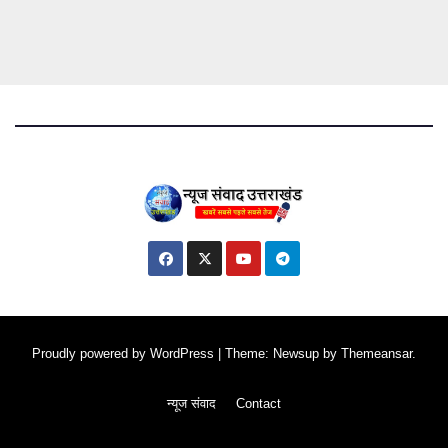
Proudly powered by WordPress
|
Theme: Newsup by
Themeansar
.
न्यूज संवाद
Contact