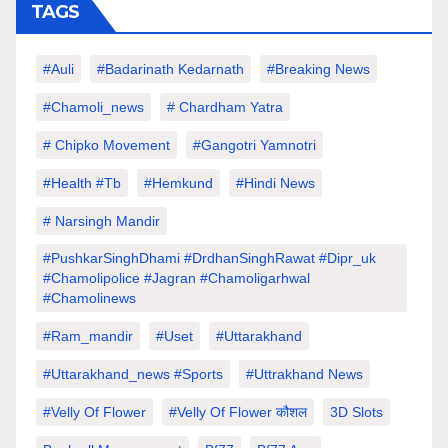
TAGS
#auli
#Badarinath Kedarnath
#Breaking News
#chamoli_news
# Chardham Yatra
# Chipko Movement
#Gangotri Yamnotri
#Health #tb
#hemkund
#hindi News
# Narsingh Mandir
#PushkarSinghDhami #drdhanSinghRawat #dipr_uk
#chamolipolice #Jagran #chamoligarhwal
#chamolinews
#Ram_mandir
#uset
#uttarakhand
#Uttarakhand_news #sports
#Uttrakhand News
#velly Of Flower
#velly Of Flower कौशल
3D Slots