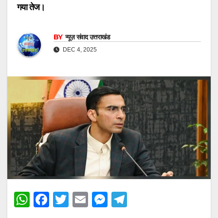
गया तेज।
BY
न्यूज़ संवाद उत्तराखंड
DEC 4, 2025
W
F
T
E
M
T
h
a
wi
m
e
el