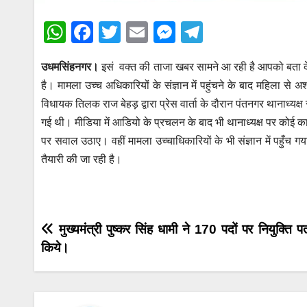
W
F
T
E
M
T
h
a
wi
m
e
el
उधमसिंहनगर।
इसं वक्त की ताजा खबर सामने आ रही है आपको बता दें पं
at
c
tt
ail
ss
e
है। मामला उच्च अधिकारियों के संज्ञान में पहुंचने के बाद महिला से अश
s
e
er
e
gr
विधायक तिलक राज बेहड़ द्वारा प्रेस वार्ता के दौरान पंतनगर थानाध्यक्
A
b
n
a
गई थी। मीडिया में आडियो के प्रचलन के बाद भी थानाध्यक्ष पर कोई कार
p
o
g
m
पर सवाल उठाए। वहीं मामला उच्चाधिकारियों के भी संज्ञान में पहुँच गया
p
o
er
तैयारी की जा रही है।
k
Post
मुख्यमंत्री पुष्कर सिंह धामी ने 170 पदों पर नियुक्ति प
किये।
navigation