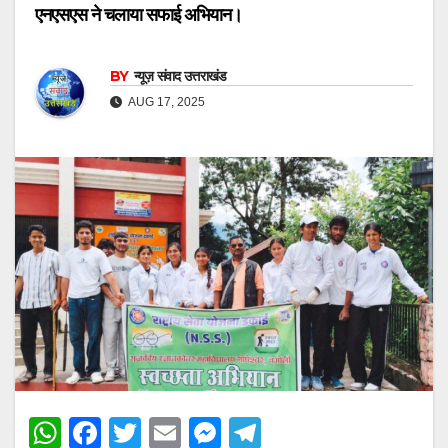
एनएसएस ने चलाया सफाई अभियान।
BY
न्यूज़ संवाद उत्तराखंड
AUG 17, 2025
W
F
T
E
M
T