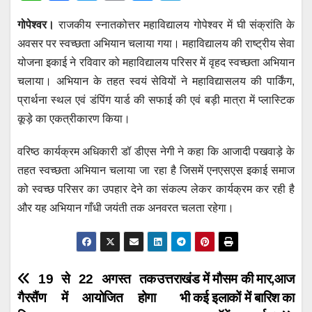
h
a
wi
m
e
el
गोपेश्वर।
राजकीय स्नातकोत्तर महाविद्यालय गोपेश्वर में घी संक्रांति के
at
c
tt
ail
ss
e
अवसर पर स्वच्छता अभियान चलाया गया। महाविद्यालय की राष्ट्रीय सेवा
s
e
er
e
gr
योजना इकाई ने रविवार को महाविद्यालय परिसर में वृहद स्वच्छता अभियान
A
b
n
a
चलाया। अभियान के तहत स्वयं सेवियों ने महाविद्यासलय की पार्किंग,
p
o
g
m
प्रार्थना स्थल एवं डंपिंग यार्ड की सफाई की एवं बड़ी मात्रा में प्लास्टिक
p
o
er
कूड़े का एकत्रीकारण किया।
k
वरिष्ठ कार्यक्रम अधिकारी डॉ डीएस नेगी ने कहा कि आजादी पखवाड़े के
तहत स्वच्छता अभियान चलाया जा रहा है जिसमें एनएसएस इकाई समाज
को स्वच्छ परिसर का उपहार देने का संकल्प लेकर कार्यक्रम कर रही है
और यह अभियान गाँधी जयंती तक अनवरत चलता रहेगा।
Post
19 से 22 अगस्त तक
उत्तराखंड में मौसम की मार,आज
गैरसैंण में आयोजित होगा
भी कई इलाकों में बारिश का