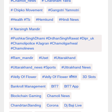
#chamoli_news
# Chardham Yatra
# Chipko Movement
#Gangotri Yamnotri
#Health #tb
#hemkund
#hindi News
# Narsingh Mandir
#PushkarSinghDhami #drdhanSinghRawat #dipr_uk
#chamolipolice #Jagran #chamoligarhwal
#chamolinews
#Ram_mandir
#uset
#uttarakhand
#Uttarakhand_news #sports
#Uttrakhand News
#velly Of Flower
#velly Of Flower कौशल
3D Slots
Bankroll Management
Bf77
Bf77 App
Blockchain Gaming
Chamoli News
Chandrtan3landing
Corona
Dj Baji Live