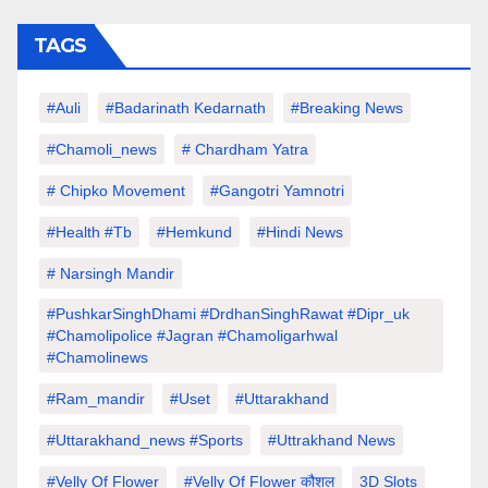
TAGS
#auli
#Badarinath Kedarnath
#Breaking News
#chamoli_news
# Chardham Yatra
# Chipko Movement
#Gangotri Yamnotri
#Health #tb
#hemkund
#hindi News
# Narsingh Mandir
#PushkarSinghDhami #drdhanSinghRawat #dipr_uk
#chamolipolice #Jagran #chamoligarhwal
#chamolinews
#Ram_mandir
#uset
#uttarakhand
#Uttarakhand_news #sports
#Uttrakhand News
#velly Of Flower
#velly Of Flower कौशल
3D Slots