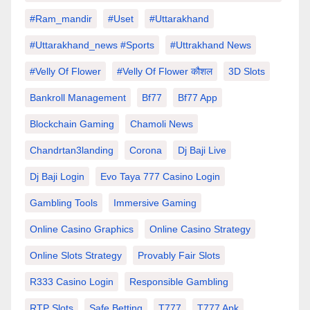
#Ram_mandir
#uset
#uttarakhand
#Uttarakhand_news #sports
#Uttrakhand News
#velly Of Flower
#velly Of Flower कौशल
3D Slots
Bankroll Management
Bf77
Bf77 App
Blockchain Gaming
Chamoli News
Chandrtan3landing
Corona
Dj Baji Live
Dj Baji Login
Evo Taya 777 Casino Login
Gambling Tools
Immersive Gaming
Online Casino Graphics
Online Casino Strategy
Online Slots Strategy
Provably Fair Slots
R333 Casino Login
Responsible Gambling
RTP Slots
Safe Betting
T777
T777 Apk