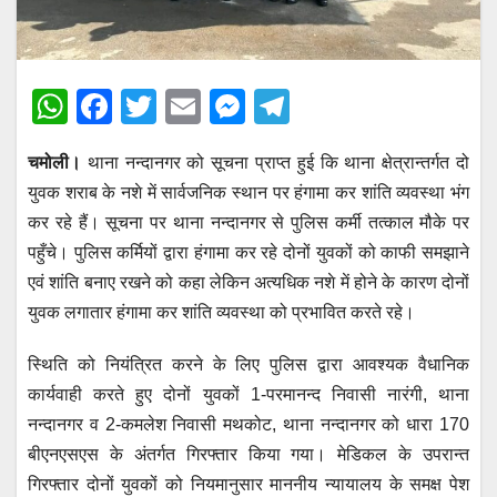
W
F
T
E
M
T
h
a
wi
m
e
el
चमोली।
थाना नन्दानगर को सूचना प्राप्त हुई कि थाना क्षेत्रान्तर्गत दो
at
c
tt
ail
ss
e
युवक शराब के नशे में सार्वजनिक स्थान पर हंगामा कर शांति व्यवस्था भंग
s
e
er
e
gr
कर रहे हैं। सूचना पर थाना नन्दानगर से पुलिस कर्मी तत्काल मौके पर
A
b
n
a
पहुँचे। पुलिस कर्मियों द्वारा हंगामा कर रहे दोनों युवकों को काफी समझाने
p
o
g
m
एवं शांति बनाए रखने को कहा लेकिन अत्यधिक नशे में होने के कारण दोनों
p
o
er
युवक लगातार हंगामा कर शांति व्यवस्था को प्रभावित करते रहे।
k
स्थिति को नियंत्रित करने के लिए पुलिस द्वारा आवश्यक वैधानिक
कार्यवाही करते हुए दोनों युवकों 1-परमानन्द निवासी नारंगी, थाना
नन्दानगर व 2-कमलेश निवासी मथकोट, थाना नन्दानगर को धारा 170
बीएनएसएस के अंतर्गत गिरफ्तार किया गया। मेडिकल के उपरान्त
गिरफ्तार दोनों युवकों को नियमानुसार माननीय न्यायालय के समक्ष पेश