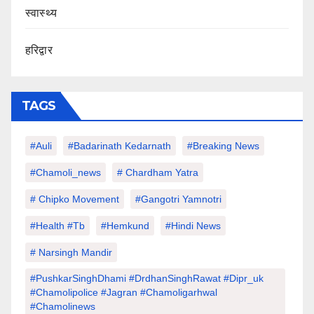
स्वास्थ्य
हरिद्वार
TAGS
#auli
#Badarinath Kedarnath
#Breaking News
#chamoli_news
# Chardham Yatra
# Chipko Movement
#Gangotri Yamnotri
#Health #tb
#hemkund
#hindi News
# Narsingh Mandir
#PushkarSinghDhami #drdhanSinghRawat #dipr_uk
#chamolipolice #Jagran #chamoligarhwal
#chamolinews