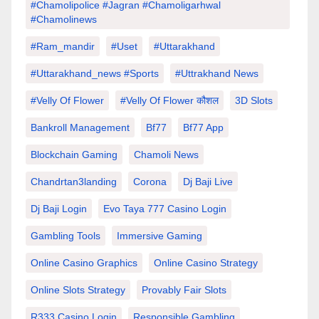
#chamolipolice #Jagran #chamoligarhwal
#chamolinews
#Ram_mandir
#uset
#uttarakhand
#Uttarakhand_news #sports
#Uttrakhand News
#velly Of Flower
#velly Of Flower कौशल
3D Slots
Bankroll Management
Bf77
Bf77 App
Blockchain Gaming
Chamoli News
Chandrtan3landing
Corona
Dj Baji Live
Dj Baji Login
Evo Taya 777 Casino Login
Gambling Tools
Immersive Gaming
Online Casino Graphics
Online Casino Strategy
Online Slots Strategy
Provably Fair Slots
R333 Casino Login
Responsible Gambling