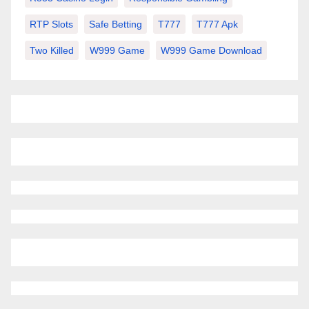
RTP Slots
Safe Betting
T777
T777 Apk
Two Killed
W999 Game
W999 Game Download