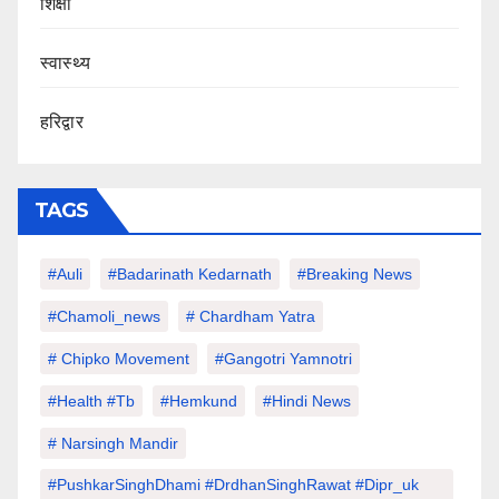
शिक्षा
स्वास्थ्य
हरिद्वार
TAGS
#auli
#Badarinath Kedarnath
#Breaking News
#chamoli_news
# Chardham Yatra
# Chipko Movement
#Gangotri Yamnotri
#Health #tb
#hemkund
#hindi News
# Narsingh Mandir
#PushkarSinghDhami #drdhanSinghRawat #dipr_uk