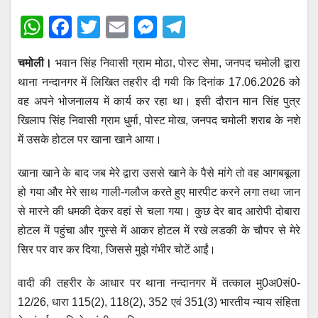
W
F
T
E
M
T
h
a
wi
m
e
el
चमोली।
भवान सिंह निवासी ग्राम मोठा, पोस्ट सेमा, जनपद चमोली द्वारा
at
c
tt
ail
ss
e
थाना नन्दानगर में लिखित तहरीर दी गयी कि दिनांक 17.06.2026 को
s
e
er
e
gr
वह अपने भोजनालय में कार्य कर रहा था। इसी दौरान मान सिंह पुत्र
A
b
n
a
खिलाप सिंह निवासी ग्राम धुर्मा, पोस्ट मोख, जनपद चमोली शराब के नशे
p
o
g
m
में उसके होटल पर खाना खाने आया।
p
o
er
खाना खाने के बाद जब मेरे द्वारा उससे खाने के पैसे मांगे तो वह आगबबूला
k
हो गया और मेरे साथ गाली-गलौज करते हुए मारपीट करने लगा तथा जान
से मारने की धमकी देकर वहां से चला गया। कुछ देर बाद आरोपी दोबारा
होटल में पहुंचा और गुस्से में आकर होटल में रखे लडकी के चौपर से मेरे
सिर पर वार कर दिया, जिससे मुझे गंभीर चोटें आईं।
वादी की तहरीर के आधार पर थाना नन्दानगर में तत्काल मु0अ0सं0-
12/26, धारा 115(2), 118(2), 352 एवं 351(3) भारतीय न्याय संहिता