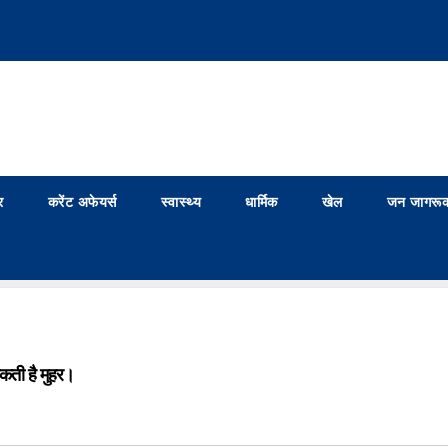
र
करेंट अफेयर्स
स्वास्थ्य
धार्मिक
खेल
जन जागरूक
कती है मुहर।