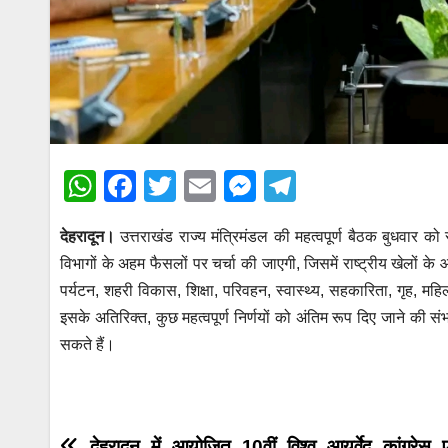
W
F
T
E
M
T
h
a
wi
m
e
el
देहरादून।
उत्तराखंड राज्य मंत्रिमंडल की महत्वपूर्ण बैठक बुधवार को स
at
c
tt
ail
ss
e
विभागों के अहम फैसलों पर चर्चा की जाएगी, जिसमें राष्ट्रीय खेलों क
s
e
er
e
gr
पर्यटन, शहरी विकास, शिक्षा, परिवहन, स्वास्थ्य, सहकारिता, गृह, महि
A
b
n
a
इसके अतिरिक्त, कुछ महत्वपूर्ण निर्णयों को अंतिम रूप दिए जाने की
p
o
g
m
सकते हैं।
p
o
er
k
देहरादून में आयोजित 10वीं विश्व आयुर्वेद कांग्रेस ए