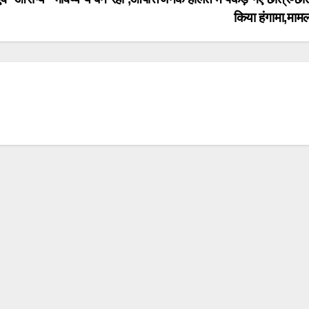
किया हंगामा,माम