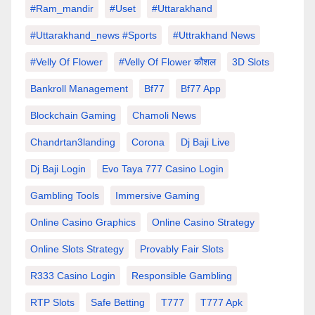
#Ram_mandir
#uset
#uttarakhand
#Uttarakhand_news #sports
#Uttrakhand News
#velly Of Flower
#velly Of Flower कौशल
3D Slots
Bankroll Management
Bf77
Bf77 App
Blockchain Gaming
Chamoli News
Chandrtan3landing
Corona
Dj Baji Live
Dj Baji Login
Evo Taya 777 Casino Login
Gambling Tools
Immersive Gaming
Online Casino Graphics
Online Casino Strategy
Online Slots Strategy
Provably Fair Slots
R333 Casino Login
Responsible Gambling
RTP Slots
Safe Betting
T777
T777 Apk