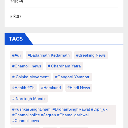
स्वास्थ्य
हरिद्वार
TAGS
#auli
#Badarinath Kedarnath
#Breaking News
#chamoli_news
# Chardham Yatra
# Chipko Movement
#Gangotri Yamnotri
#Health #tb
#hemkund
#hindi News
# Narsingh Mandir
#PushkarSinghDhami #drdhanSinghRawat #dipr_uk
#chamolipolice #Jagran #chamoligarhwal
#chamolinews