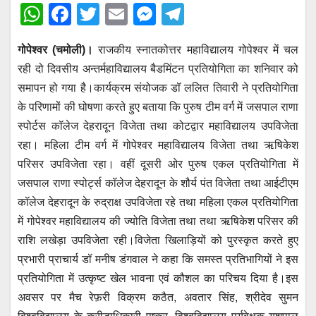
W
F
T
E
M
T
h
a
wi
m
e
el
गोपेश्वर (चमोली)।
राजकीय स्नातकोत्तर महाविद्यालय गोपेश्वर में चल
at
c
tt
ail
ss
e
रही दो दिवसीय अन्तर्महाविद्यालय बैडमिंटन प्रतियोगिता का शनिवार को
s
e
er
e
gr
समापन हो गया है।कार्यक्रम संयोजक डॉ ललित तिवारी ने प्रतियोगिता
A
b
n
a
के परिणामों की घोषणा करते हुए बताया कि पुरुष टीम वर्ग में जसपाल राणा
p
o
g
m
स्पोर्टस कॉलेज देहरादून विजेता तथा कोटद्वार महाविद्यालय उपविजेता
p
o
er
रहा। महिला टीम वर्ग में गोपेश्वर महाविद्यालय विजेता तथा ऋषिकेश
परिसर उपविजेता रहा। वहीं दूसरी ओर पुरुष एकल प्रतियोगिता में
k
जसपाल राणा स्पोर्ट्स कॉलेज देहरादून के शौर्य पंत विजेता तथा आईटीएम
कॉलेज देहरादून के रुद्राक्ष उपविजेता रहे तथा महिला एकल प्रतियोगिता
में गोपेश्वर महाविद्यालय की ज्योति विजेता तथा तथा ऋषिकेश परिसर की
राशि लखेड़ा उपविजेता रही।विजेता खिलाड़ियों को पुरस्कृत करते हुए
प्रभारी प्राचार्य डॉ मनीष डंगवाल ने कहा कि समस्त प्रतिभागियों ने इस
प्रतियोगिता में उत्कृष्ट खेल भावना एवं कौशल का परिचय दिया है।इस
अवसर पर मैच रेफ़री विक्रम कठैत, अवतार सिंह, श्रीदेव सुमन