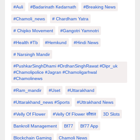
#auli
#Badarinath Kedarnath
#Breaking News
#chamoli_news
# Chardham Yatra
# Chipko Movement
#Gangotri Yamnotri
#Health #tb
#hemkund
#hindi News
# Narsingh Mandir
#PushkarSinghDhami #drdhanSinghRawat #dipr_uk
#chamolipolice #Jagran #chamoligarhwal
#chamolinews
#Ram_mandir
#uset
#uttarakhand
#Uttarakhand_news #sports
#Uttrakhand News
#velly Of Flower
#velly Of Flower कौशल
3D Slots
Bankroll Management
Bf77
Bf77 App
Blockchain Gaming
Chamoli News