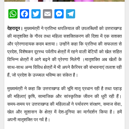
W
F
T
E
M
T
h
a
wi
m
e
el
देहरादून।
मुख्यमंत्री ने प्रतिभा थपलियाल की उपलब्धियों को उत्तराखण्ड
at
c
tt
ail
ss
e
की मातृशक्ति के गौरव तथा महिला सशक्तिकरण की दिशा में एक सशक्त
s
e
er
e
gr
और प्रेरणादायक कदम बताया। उन्होंने कहा कि प्रतिभा की सफलता से
A
b
n
a
प्रदेश, विशेषकर दूरस्थ पर्वतीय क्षेत्रों में रहने वाली बेटियों को खेल सहित
p
o
g
m
विभिन्न क्षेत्रों में आगे बढ़ने की प्रेरणा मिलेगी ।मातृशक्ति अब खेलों के
p
o
er
साथ-साथ अन्य विविध क्षेत्रों में भी अपने कैरियर की संभावनाएं तलाश रही
हैं, जो प्रदेश के उज्ज्वल भविष्य का संकेत है।
k
मुख्यमंत्री ने कहा कि उत्तराखण्ड की भूमि मातृ प्रधान रही है तथा पहाड़
की महिलाएं कृषि, सामाजिक और सांस्कृतिक जीवन की धुरी रही हैं।
समय-समय पर उत्तराखण्ड की महिलाओं ने पर्यावरण संरक्षण, समाज सेवा,
खेल और सुशासन के क्षेत्र में देश-दुनिया का मार्गदर्शन किया है। हमें
अपनी मातृशक्ति पर गर्व है।