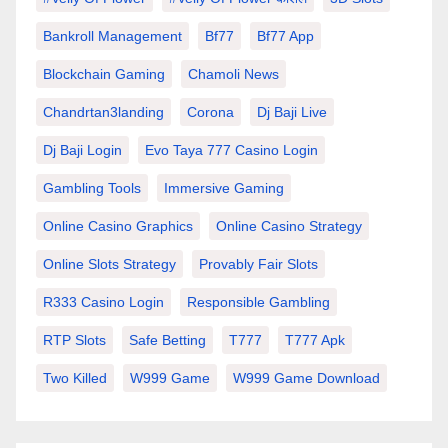
Bankroll Management
Bf77
Bf77 App
Blockchain Gaming
Chamoli News
Chandrtan3landing
Corona
Dj Baji Live
Dj Baji Login
Evo Taya 777 Casino Login
Gambling Tools
Immersive Gaming
Online Casino Graphics
Online Casino Strategy
Online Slots Strategy
Provably Fair Slots
R333 Casino Login
Responsible Gambling
RTP Slots
Safe Betting
T777
T777 Apk
Two Killed
W999 Game
W999 Game Download