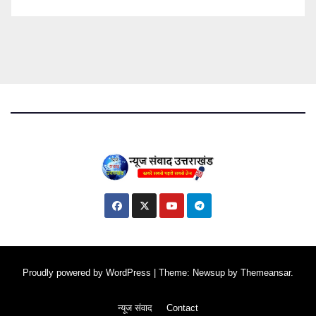
Proudly powered by WordPress
|
Theme: Newsup by
Themeansar
.
न्यूज संवाद
Contact