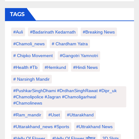
TAGS
#auli
#Badarinath Kedarnath
#Breaking News
#chamoli_news
# Chardham Yatra
# Chipko Movement
#Gangotri Yamnotri
#Health #tb
#hemkund
#hindi News
# Narsingh Mandir
#PushkarSinghDhami #drdhanSinghRawat #dipr_uk
#chamolipolice #Jagran #chamoligarhwal
#chamolinews
#Ram_mandir
#uset
#uttarakhand
#Uttarakhand_news #sports
#Uttrakhand News
#velly Of Flower
#velly Of Flower कौशल
3D Slots