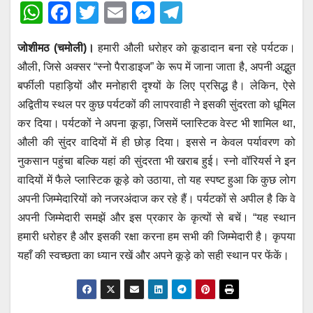
W
F
T
E
M
T
h
a
wi
m
e
el
जोशीमठ (चमोली)।
हमारी औली धरोहर को कूडादान बना रहे पर्यटक।
at
c
tt
ail
ss
e
औली, जिसे अक्सर “स्नो पैराडाइज” के रूप में जाना जाता है, अपनी अद्भुत
s
e
er
e
gr
बर्फीली पहाड़ियों और मनोहारी दृश्यों के लिए प्रसिद्ध है। लेकिन, ऐसे
A
b
n
a
अद्वितीय स्थल पर कुछ पर्यटकों की लापरवाही ने इसकी सुंदरता को धूमिल
p
o
g
m
कर दिया। पर्यटकों ने अपना कूड़ा, जिसमें प्लास्टिक वेस्ट भी शामिल था,
p
o
er
औली की सुंदर वादियों में ही छोड़ दिया। इससे न केवल पर्यावरण को
नुकसान पहुंचा बल्कि यहां की सुंदरता भी खराब हुई। स्नो वॉरियर्स ने इन
k
वादियों में फैले प्लास्टिक कूड़े को उठाया, तो यह स्पष्ट हुआ कि कुछ लोग
अपनी जिम्मेदारियों को नजरअंदाज कर रहे हैं। पर्यटकों से अपील है कि वे
अपनी जिम्मेदारी समझें और इस प्रकार के कृत्यों से बचें। “यह स्थान
हमारी धरोहर है और इसकी रक्षा करना हम सभी की जिम्मेदारी है। कृपया
यहाँ की स्वच्छता का ध्यान रखें और अपने कूड़े को सही स्थान पर फेंकें।