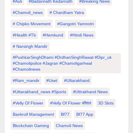
#auli
#Badarinath Kedarnath
#Breaking News
#chamoli_news
# Chardham Yatra
# Chipko Movement
#Gangotri Yamnotri
#Health #tb
#hemkund
#hindi News
# Narsingh Mandir
#PushkarSinghDhami #drdhanSinghRawat #dipr_uk
#chamolipolice #Jagran #chamoligarhwal
#chamolinews
#Ram_mandir
#uset
#uttarakhand
#Uttarakhand_news #sports
#Uttrakhand News
#velly Of Flower
#velly Of Flower कौशल
3D Slots
Bankroll Management
Bf77
Bf77 App
Blockchain Gaming
Chamoli News