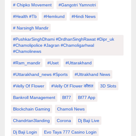
# Chipko Movement
#Gangotri Yamnotri
#Health #tb
#hemkund
#hindi News
# Narsingh Mandir
#PushkarSinghDhami #drdhanSinghRawat #dipr_uk
#chamolipolice #Jagran #chamoligarhwal
#chamolinews
#Ram_mandir
#uset
#uttarakhand
#Uttarakhand_news #sports
#Uttrakhand News
#velly Of Flower
#velly Of Flower कौशल
3D Slots
Bankroll Management
Bf77
Bf77 App
Blockchain Gaming
Chamoli News
Chandrtan3landing
Corona
Dj Baji Live
Dj Baji Login
Evo Taya 777 Casino Login