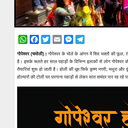
W
F
T
E
M
T
h
a
wi
m
e
el
गोपेश्वर (चमोली)।
गोपेश्वर के भोले के आंगन में शिव भक्तों की फूल
at
c
tt
ail
ss
e
है। इसके चलते हर साल पहाड़ों के विभिन्न इलाकों से लोग गोपेश्वर की 
s
e
er
e
gr
तैयारियां शुरू हो जाती है। होली की धूम सिर्फ कृष्ण नगरी, मथुरा और वृं
A
b
n
a
होल्यारों की टोली घर घरगाना पहाड़ों से लेकर सात समंदर पार रह रहे प
p
o
g
m
Video
p
o
er
Player
k