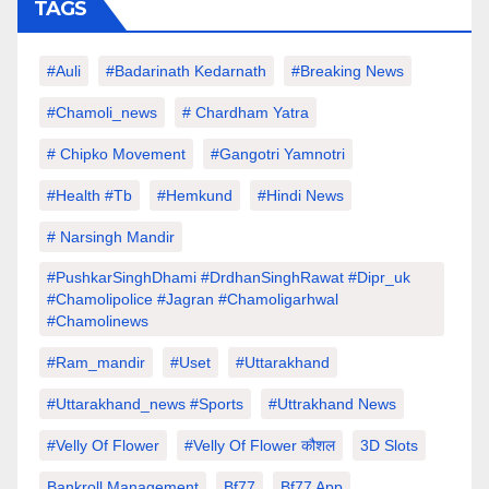
TAGS
#auli
#Badarinath Kedarnath
#Breaking News
#chamoli_news
# Chardham Yatra
# Chipko Movement
#Gangotri Yamnotri
#Health #tb
#hemkund
#hindi News
# Narsingh Mandir
#PushkarSinghDhami #drdhanSinghRawat #dipr_uk
#chamolipolice #Jagran #chamoligarhwal
#chamolinews
#Ram_mandir
#uset
#uttarakhand
#Uttarakhand_news #sports
#Uttrakhand News
#velly Of Flower
#velly Of Flower कौशल
3D Slots
Bankroll Management
Bf77
Bf77 App