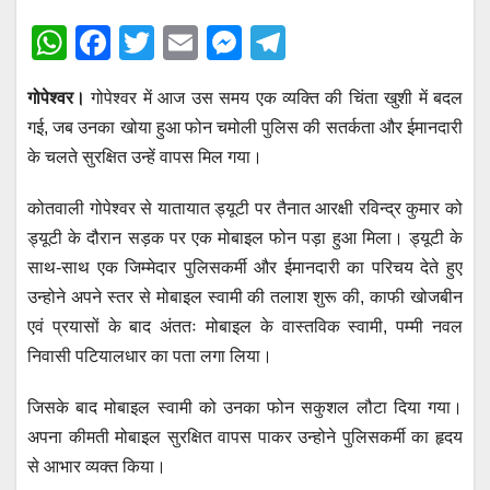
W
F
T
E
M
T
h
a
wi
m
e
el
गोपेश्वर।
गोपेश्वर में आज उस समय एक व्यक्ति की चिंता खुशी में बदल
at
c
tt
ail
ss
e
गई, जब उनका खोया हुआ फोन चमोली पुलिस की सतर्कता और ईमानदारी
s
e
er
e
gr
के चलते सुरक्षित उन्हें वापस मिल गया।
A
b
n
a
p
o
g
m
कोतवाली गोपेश्वर से यातायात ड्यूटी पर तैनात आरक्षी रविन्द्र कुमार को
ड्यूटी के दौरान सड़क पर एक मोबाइल फोन पड़ा हुआ मिला। ड्यूटी के
p
o
er
साथ-साथ एक जिम्मेदार पुलिसकर्मी और ईमानदारी का परिचय देते हुए
k
उन्होने अपने स्तर से मोबाइल स्वामी की तलाश शुरू की, काफी खोजबीन
एवं प्रयासों के बाद अंततः मोबाइल के वास्तविक स्वामी, पम्मी नवल
निवासी पटियालधार का पता लगा लिया।
जिसके बाद मोबाइल स्वामी को उनका फोन सकुशल लौटा दिया गया।
अपना कीमती मोबाइल सुरक्षित वापस पाकर उन्होने पुलिसकर्मी का हृदय
से आभार व्यक्त किया।